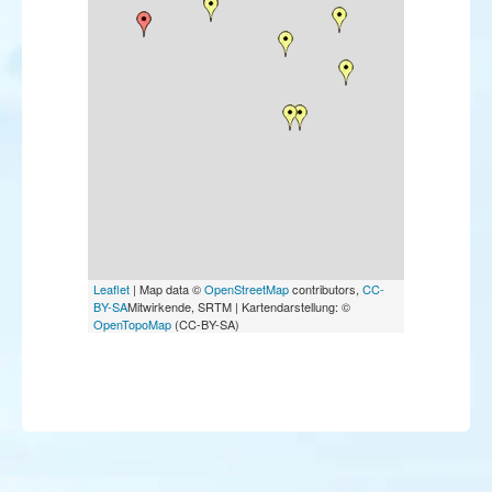
Leaflet
| Map data ©
OpenStreetMap
contributors,
CC-
BY-SA
Mitwirkende, SRTM | Kartendarstellung: ©
OpenTopoMap
(CC-BY-SA)