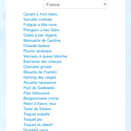
Canard à front blanc
Sarcelle marbrée
Fuligule à tête noire
Plongeon à bec blanc
Grèbe à bec bigarré
Marouette de Caroline
Outarde barbue
Pluvier asiatique
Vanneau à queue blanche
Bartramie des champs
Chevalier grivelé
Mouette de Franklin
Harfang des neiges
Alouette haussecol
Pipit de Godlewski
Pipit farlousane
Bergeronnette citrine
Robin à flancs roux
Tarier de Sibérie
Traquet isabelle
Traquet pie
Traquet du désert
Hypolaïs rama