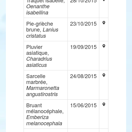
Traquet isabelle,
28/10/2015
Oenanthe
isabellina
Pie-grièche
23/10/2015
brune,
Lanius
cristatus
Pluvier
19/09/2015
asiatique,
Charadrius
asiaticus
Sarcelle
24/08/2015
marbrée,
Marmaronetta
angustirostris
Bruant
15/06/2015
mélanocéphale,
Emberiza
melanocephala