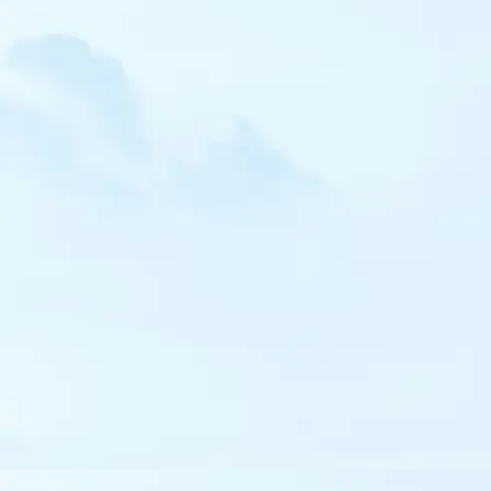
Pipit à dos olive
Pipit à gorge rousse
Pipit spioncelle
Pipit farlousane
Bergeronnette orientale
Bergeronnette citrine
Jaseur boréal
Cincle plongeur
Accenteur alpin
Gorgebleue à miroir
Robin à flancs roux
Rougequeue de Moussier
Tarier des prés
Tarier de Sibérie
Traquet isabelle
Traquet pie
Traquet oreillard
Traquet noir et blanc
Traquet du désert
Monticole de roche
Monticole bleu
Grivette à dos olive
Merle à plastron
Grive dorée
Locustelle tachetée