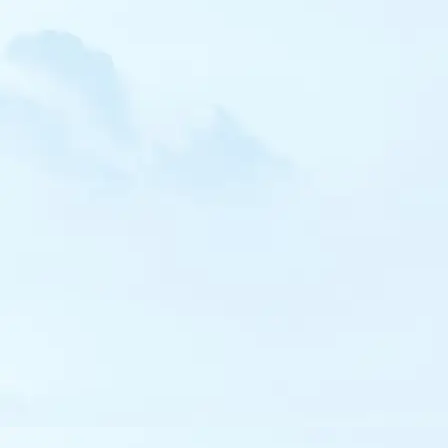
Locustelle luscinioïde
Lusciniole à moustaches
Phragmite des joncs
Rousserolle des buissons
Hypolaïs bottée
Hypolaïs ictérine
Fauvette épervière
Fauvette babillarde
Fauvette orphée
Fauvette sarde
Fauvette des Balkans
Fauvette de Moltoni
Pouillot à pattes sombres
Pouillot de Pallas
Pouillot à grands sourcils
Pouillot de Hume
Pouillot de Schwarz
Pouillot brun
Pouillot siffleur
Pouillot ibérique
Gobemouche tyrrhénien
Panure à moustaches
Léiothrix jaune
Sittelle corse
Tichodrome échelette