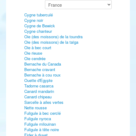
Cygne tuberculé
Cygne noir
Cygne de Bewick
Cygne chanteur
Oie (des moissons) de la toundra
Oie (des moissons) de la taïga
Oie à bec court
Oie rieuse
Oie cendrée
Bernache du Canada
Bernache cravant
Bernache à cou roux
Ouette d'Egypte
Tadorne casarca
Canard mandarin
Canard chipeau
Sarcelle à ailes vertes
Nette rousse
Fuligule à bec cerclé
Fuligule nyroca
Fuligule milouinan
Fuligule à tête noire
Eider à duvet