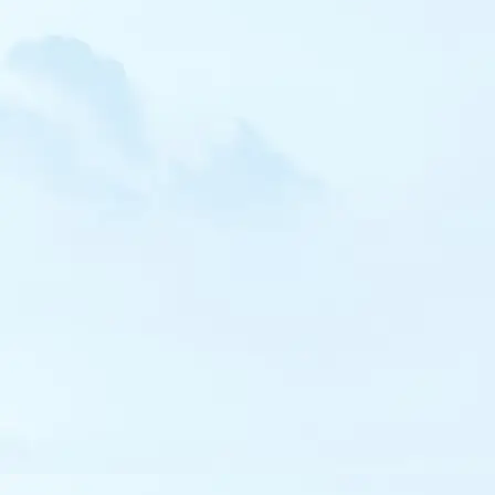
Ganga cata
Tourterelle orientale
Perruche à collier
Coucou geai
Hibou moyen-duc
Hibou des marais
Engoulevent à collier roux
Martinet à ventre blanc
Martinet pâle
Martinet cafre
Martin-pêcheur d'Amérique
Guêpier d'Europe
Torcol fourmilier
Pic cendré
Pic mar
Pic à dos blanc
Cochevis de Thékla
Alouette calandre
Alouette leucoptère
Alouette calandrelle
Alouette haussecol
Hirondelle de rochers
Pipit de Richard
Pipit de Godlewski
Pipit rousseline