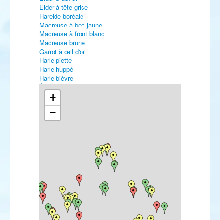
Eider à tête grise
Harelde boréale
Macreuse à bec jaune
Macreuse à front blanc
Macreuse brune
Garrot à œil d'or
Harle piette
Harle huppé
Harle bièvre
Érismature à tête blanche
Colin de Californie
+
Perdrix grise
−
Caille des blés
Faisan vénéré
Plongeon catmarin
Plongeon du Pacifique
Grèbe jougris
Grèbe esclavon
Grèbe à cou noir
Pétrel « de type » gongon
Puffin de Scopoli
Puffin cendré
Puffin majeur
Puffin fuligineux
Puffin des Anglais