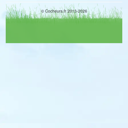
Aigle botté
Aigle des steppes
Aigle impérial
© Cocheurs.fr 2013-2026
Faucon kobez
Faucon sacre
Marouette ponctuée
Marouette poussin
Marouette de Baillon
Grue cendrée
Outarde canepetière
Courvite isabelle
Gravelot kildir
Gravelot à collier interrompu
Pluvier guignard
Pluvier bronzé
Pluvier fauve
Bécasseau de Temminck
Bécasseau à longs doigts
Bécasseau minuscule
Bécasseau de Bonaparte
Bécasseau de Baird
Bécasseau tacheté
Bécasseau rousset
Bécassin à long bec
Bécasse des bois