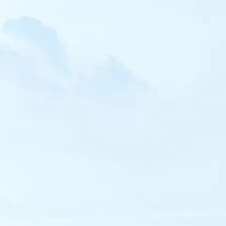
Courlis hudsonien
Chevalier stagnatile
Chevalier à pattes jaunes
Chevalier grivelé
Chevalier de Sibérie
Phalarope à bec large
Labbe pomarin
Mouette de Franklin
Mouette de Sabine
Mouette de Ross
Goéland d'Audouin
Goéland à bec cerclé
Goéland pontique
Goéland bourgmestre
Goéland à ailes blanches
Sterne fuligineuse
Sterne bridée
Sterne élégante
Sterne voyageuse
Sterne de Forster
Sterne arctique
Sterne de Dougall
Pingouin torda
Guillemot à miroir
Macareux moine