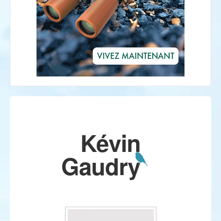
Kévin
Gaudry