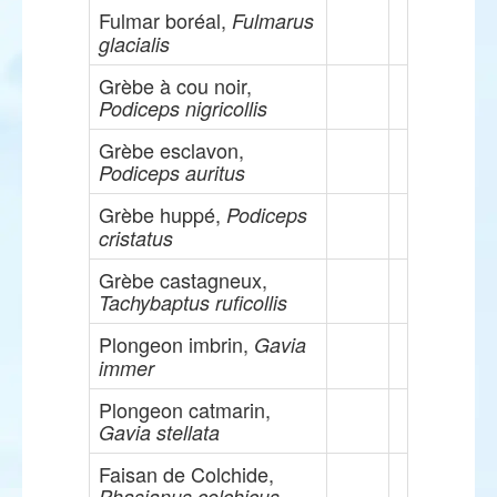
Fulmar boréal,
Fulmarus
glacialis
Grèbe à cou noir,
Podiceps nigricollis
Grèbe esclavon,
Podiceps auritus
Grèbe huppé,
Podiceps
cristatus
Grèbe castagneux,
Tachybaptus ruficollis
Plongeon imbrin,
Gavia
immer
Plongeon catmarin,
Gavia stellata
Faisan de Colchide,
Phasianus colchicus