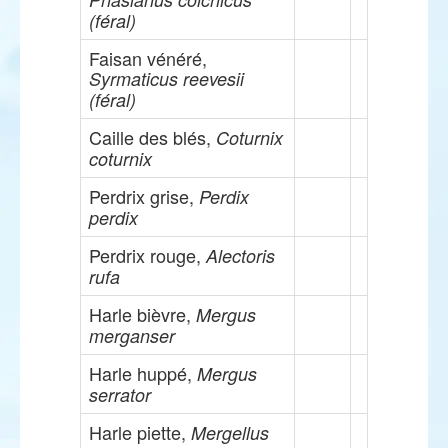
(féral)
Faisan vénéré,
Syrmaticus reevesii
(féral)
Caille des blés,
Coturnix
coturnix
Perdrix grise,
Perdix
perdix
Perdrix rouge,
Alectoris
rufa
Harle bièvre,
Mergus
merganser
Harle huppé,
Mergus
serrator
Harle piette,
Mergellus