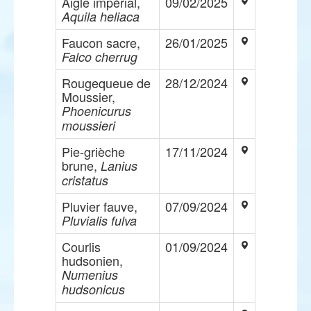
Aigle impérial,
09/02/2025
Aquila heliaca
Faucon sacre,
26/01/2025
Falco cherrug
Rougequeue de
28/12/2024
Moussier,
Phoenicurus
moussieri
Pie-grièche
17/11/2024
brune,
Lanius
cristatus
Pluvier fauve,
07/09/2024
Pluvialis fulva
Courlis
01/09/2024
hudsonien,
Numenius
hudsonicus