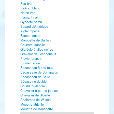
Fou brun
Pélican blanc
Héron vert
Flamant nain
Gypaète barbu
Busard d'Amérique
Aigle impérial
Faucon sacre
Marouette de Baillon
Courvite isabelle
Glaréole à ailes noires
Gravelot de Leschenault
Pluvier bronzé
Pluvier fauve
Bécasseau à cou roux
Bécasseau de Bonaparte
Bécasseau de Baird
Bécassine double
Courlis hudsonien
Chevalier à pattes jaunes
Chevalier de Sibérie
Phalarope de Wilson
Mouette atricille
Mouette de Bonaparte
Sterne élégante