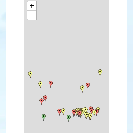
Sterne voyageuse
+
Cochevis de Thékla
−
Alouette leucoptère
Pipit à dos olive
Robin à flancs roux
Rougequeue de Moussier
Tarier de Sibérie
Traquet isabelle
Traquet noir et blanc
Traquet du désert
Fauvette de Rüppell
Fauvette des Balkans
Pouillot de Pallas
Pouillot de Hume
Gobemouche nain
Pie-grièche brune
Moineau espagnol
Roselin githagine
Bruant à gorge blanche
Bruant à calotte blanche