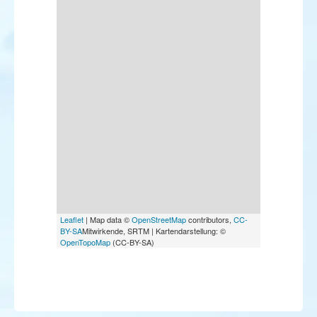
Leaflet
| Map data ©
OpenStreetMap
contributors,
CC-
BY-SA
Mitwirkende, SRTM | Kartendarstellung: ©
OpenTopoMap
(CC-BY-SA)