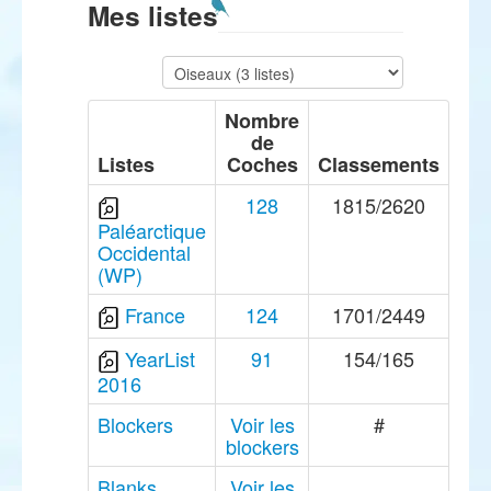
Mes listes
Nombre
de
Listes
Coches
Classements
128
1815/2620
Paléarctique
Occidental
(WP)
France
124
1701/2449
YearList
91
154/165
2016
Blockers
Voir les
#
blockers
Blanks
Voir les