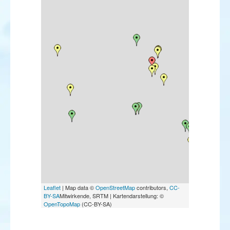
Leaflet
| Map data ©
OpenStreetMap
contributors,
CC-
BY-SA
Mitwirkende, SRTM | Kartendarstellung: ©
OpenTopoMap
(CC-BY-SA)