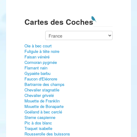
Cartes des Coches
Oie à bec court
Fuligule à tête noire
Faisan vénéré
Cormoran pygmée
Flamant nain
Gypaète barbu
Faucon d'Eléonore
Bartramie des champs
Chevalier stagnatile
Chevalier grivelé
Mouette de Franklin
Mouette de Bonaparte
Goéland à bec cerclé
Sterne caspienne
Pic à dos blanc
Traquet isabelle
Rousserolle des buissons