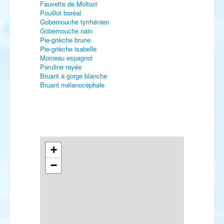
Fauvette de Moltoni
Pouillot boréal
Gobemouche tyrrhénien
Gobemouche nain
Pie-grièche brune
Pie-grièche isabelle
Moineau espagnol
Paruline rayée
Bruant à gorge blanche
Bruant mélanocéphale
+
−