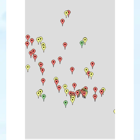
Bécasseau minuscule
Bécasseau de Baird
Bécasseau à queue pointue
Bécasseau à échasses
Bécassine double
Courlis hudsonien
Bartramie des champs
Chevalier solitaire
Chevalier grivelé
Chevalier de Sibérie
Mouette atricille
Mouette de Franklin
Mouette de Bonaparte
Mouette de Ross
Mouette blanche
Goéland d'Amérique
Sterne fuligineuse
Sterne bridée
Sterne royale (américaine)
Sterne (royale) africaine
Sterne voyageuse
Sterne de Forster
Tourterelle orientale
Harfang des neiges
Engoulevent à collier roux