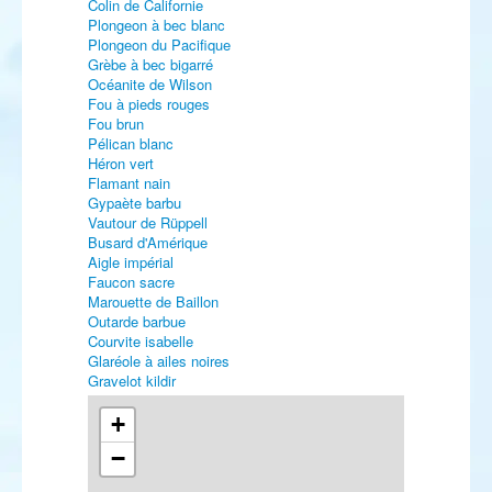
Colin de Californie
Plongeon à bec blanc
Plongeon du Pacifique
Grèbe à bec bigarré
Océanite de Wilson
Fou à pieds rouges
Fou brun
Pélican blanc
Héron vert
Flamant nain
Gypaète barbu
Vautour de Rüppell
Busard d'Amérique
Aigle impérial
Faucon sacre
Marouette de Baillon
Outarde barbue
Courvite isabelle
Glaréole à ailes noires
Gravelot kildir
Gravelot de Leschenault
Pluvier asiatique
+
Pluvier fauve
−
Vanneau à queue blanche
Bécasseau à cou roux