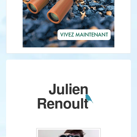
Julien
Renoult