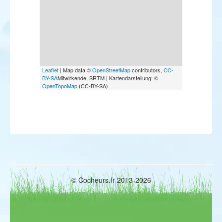
Leaflet
| Map data ©
OpenStreetMap
contributors,
CC-
BY-SA
Mitwirkende, SRTM | Kartendarstellung: ©
OpenTopoMap
(CC-BY-SA)
© Cocheurs.fr 2013-2026