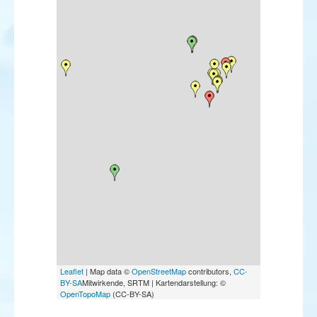
Leaflet
| Map data ©
OpenStreetMap
contributors,
CC-
BY-SA
Mitwirkende, SRTM | Kartendarstellung: ©
OpenTopoMap
(CC-BY-SA)