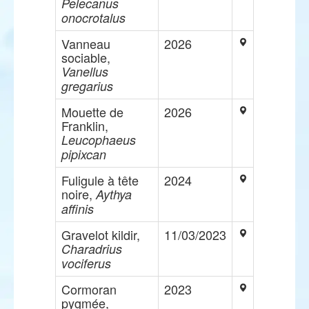
Pelecanus
onocrotalus
Vanneau
2026
sociable,
Vanellus
gregarius
Mouette de
2026
Franklin,
Leucophaeus
pipixcan
Fuligule à tête
2024
noire,
Aythya
affinis
Gravelot kildir,
11/03/2023
Charadrius
vociferus
Cormoran
2023
pygmée,