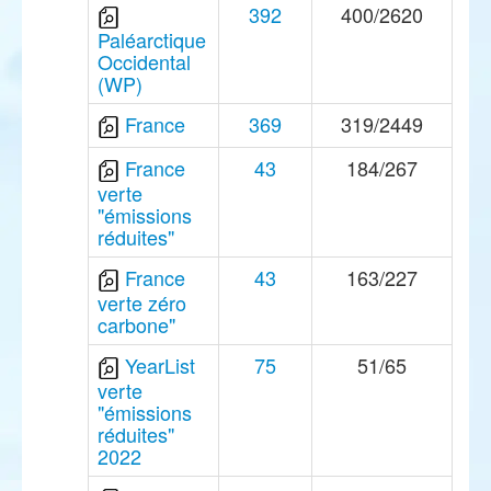
392
400/2620
Paléarctique
Occidental
(WP)
France
369
319/2449
France
43
184/267
verte
"émissions
réduites"
France
43
163/227
verte zéro
carbone"
YearList
75
51/65
verte
"émissions
réduites"
2022