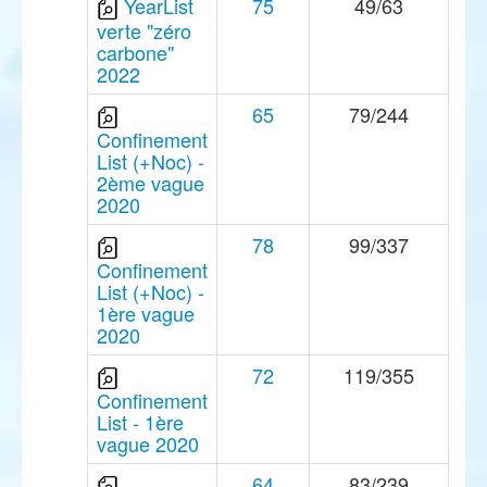
YearList
75
49/63
verte "zéro
carbone"
2022
65
79/244
Confinement
List (+Noc) -
2ème vague
2020
78
99/337
Confinement
List (+Noc) -
1ère vague
2020
72
119/355
Confinement
List - 1ère
vague 2020
64
83/239