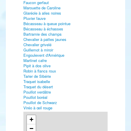
Faucon gerfaut
Marouette de Caroline
Glaréole à ailes noires
Pluvier fauve
Bécasseau à queue pointue
Bécasseau à échasses
Bartramie des champs
Chevalier à pattes jaunes
Chevalier grivelé
Guillemot à miroir
Engoulevent d'Amérique
Martinet cafre
Pipit à dos olive
Robin à flancs roux
Tarier de Sibérie
Traquet isabelle
Traquet du désert
Pouillot verdâtre
Pouillot boréal
Pouillot de Schwarz
Viréo à œil rouge
Roselin githagine
Paruline rayée
+
Bruant à gorge blanche
−
Bruant à calotte blanche