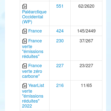
551
62/2620
Paléarctique
Occidental
(WP)
France
424
145/2449
France
230
37/267
verte
"émissions
réduites"
France
227
23/227
verte zéro
carbone"
YearList
216
11/65
verte
"émissions
réduites"
2022