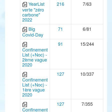
YearList
216
7/63
verte "zéro
carbone"
2022
Big
71
6/81
Covid-Day
91
15/244
Confinement
List (+Noc) -
2ème vague
2020
127
10/337
Confinement
List (+Noc) -
1ère vague
2020
127
7/355
Confinement