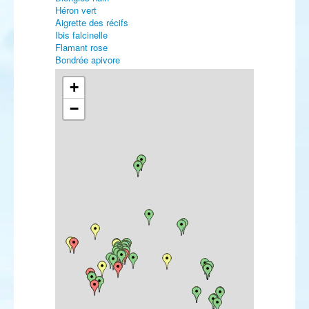
Héron vert
Aigrette des récifs
Ibis falcinelle
Flamant rose
Bondrée apivore
Vautour percnoptère
Vautour fauve
+
Vautour moine
−
Busard pâle
Aigle impérial
Faucon kobez
Faucon d'Eléonore
Faucon pèlerin
Marouette ponctuée
Gravelot kildir
Vanneau sociable
Bécasseau d'Alaska
Bécasseau de Temminck
Bécasseau à queue pointue
Bécasseau falcinelle
Bécassine sourde
Bécassine des marais
Chevalier stagnatile
Chevalier à pattes jaunes
Chevalier grivelé