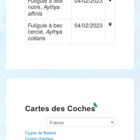
Fuligule à tête
04/02/2023
noire,
Aythya
affinis
Fuligule à bec
04/02/2023
cerclé,
Aythya
collaris
Cartes des Coches
Cygne de Bewick
Cygne chanteur