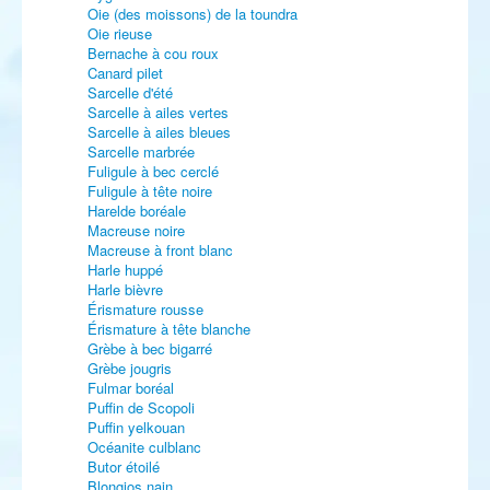
Oie (des moissons) de la toundra
Oie rieuse
Bernache à cou roux
Canard pilet
Sarcelle d'été
Sarcelle à ailes vertes
Sarcelle à ailes bleues
Sarcelle marbrée
Fuligule à bec cerclé
Fuligule à tête noire
Harelde boréale
Macreuse noire
Macreuse à front blanc
Harle huppé
Harle bièvre
Érismature rousse
Érismature à tête blanche
Grèbe à bec bigarré
Grèbe jougris
Fulmar boréal
Puffin de Scopoli
Puffin yelkouan
Océanite culblanc
Butor étoilé
Blongios nain