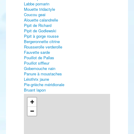
Labbe pomarin
Mouette tridactyle
Coucou geai
Alouette calandrelle
Pipit de Richard
Pipit de Godlewski
Pipit à gorge rousse
Bergeronnette citrine
Rousserolle verderolle
Fauvette sarde
Pouillot de Pallas
Pouillot siffleur
Gobemouche nain
Panure à moustaches
Léiothrix jaune
Pie-grièche méridionale
Bruant lapon
Bruant des neiges
Bruant nain
+
−