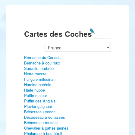
Cartes des Coches
Bernache du Canada
Bernache à cou roux
Sarcelle marbrée
Nette rousse
Fuligule milouinan
Harelde boréale
Harle huppé
Puffin majeur
Puffin des Anglais
Pluvier guignard
Bécasseau cocorli
Bécasseau à échasses
Bécasseau rousset
Chevalier à pattes jaunes
Phalarope à bec étroit