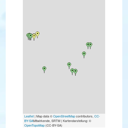
Leaflet
| Map data ©
OpenStreetMap
contributors,
CC-
BY-SA
Mitwirkende, SRTM | Kartendarstellung: ©
OpenTopoMap
(CC-BY-SA)