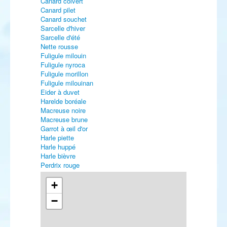
Canard colvert
Canard pilet
Canard souchet
Sarcelle d'hiver
Sarcelle d'été
Nette rousse
Fuligule milouin
Fuligule nyroca
Fuligule morillon
Fuligule milouinan
Eider à duvet
Harelde boréale
Macreuse noire
Macreuse brune
Garrot à œil d'or
Harle piette
Harle huppé
Harle bièvre
Perdrix rouge
Caille des blés
Faisan de Colchide
+
Plongeon catmarin
−
Plongeon arctique
Grèbe castagneux
Grèbe huppé