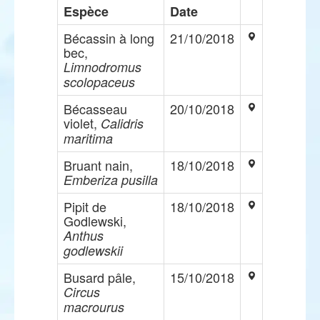
Espèce
Date
Bécassin à long
21/10/2018
bec,
Limnodromus
scolopaceus
Bécasseau
20/10/2018
violet,
Calidris
maritima
Bruant nain,
18/10/2018
Emberiza pusilla
Pipit de
18/10/2018
Godlewski,
Anthus
godlewskii
Busard pâle,
15/10/2018
Circus
macrourus