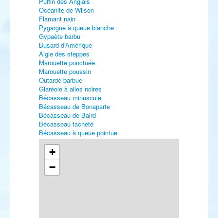
Puffin des Anglais
Océanite de Wilson
Flamant nain
Pygargue à queue blanche
Gypaète barbu
Busard d'Amérique
Aigle des steppes
Marouette ponctuée
Marouette poussin
Outarde barbue
Glaréole à ailes noires
Bécasseau minuscule
Bécasseau de Bonaparte
Bécasseau de Baird
Bécasseau tacheté
Bécasseau à queue pointue
Bécasseau falcinelle
Bécassin à long bec
+
Bartramie des champs
−
Chevalier à pattes jaunes
Chevalier bargette
Chevalier grivelé
Mouette de Sabine
Mouette de Bonaparte
Goéland à bec cerclé