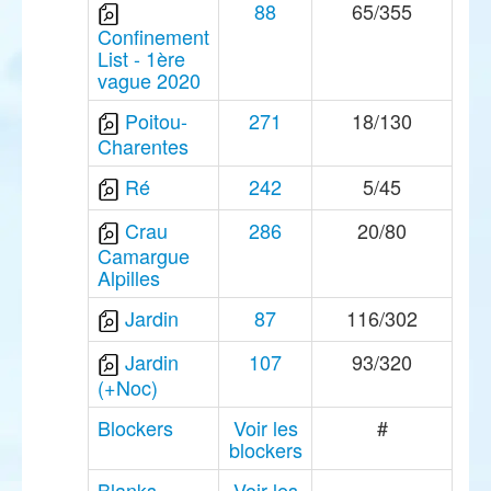
88
65/355
Confinement
List - 1ère
vague 2020
Poitou-
271
18/130
Charentes
Ré
242
5/45
Crau
286
20/80
Camargue
Alpilles
Jardin
87
116/302
Jardin
107
93/320
(+Noc)
Blockers
Voir les
#
blockers
Blanks
Voir les