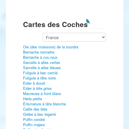
Cartes des Coches
Oie (des moissons) de la toundra
Bernache nonnette
Bernache à cou roux
Sarcelle à ailes vertes
Sarcelle à ailes bleues
Fuligule à bec cerclé
Fuligule à tête noire
Eider à duvet
Eider à tête grise
Macreuse à front blanc
Harle piette
Érismature à tête blanche
Caille des blés
Grèbe à bec bigarré
Puffin cendré
Puffin majeur