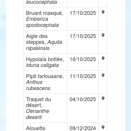
leucocephala
Bruant masqué,
17/10/2025
Emberiza
spodocephala
Aigle des
17/10/2025
steppes,
Aquila
nipalensis
Hypolaïs bottée,
16/10/2025
Iduna caligata
Pipit farlousane,
11/10/2025
Anthus
rubescens
Traquet du
04/10/2025
désert,
Oenanthe
deserti
Alouette
09/12/2024