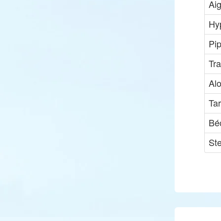
Ai
Hy
Pip
Tr
Al
Tar
Bé
St