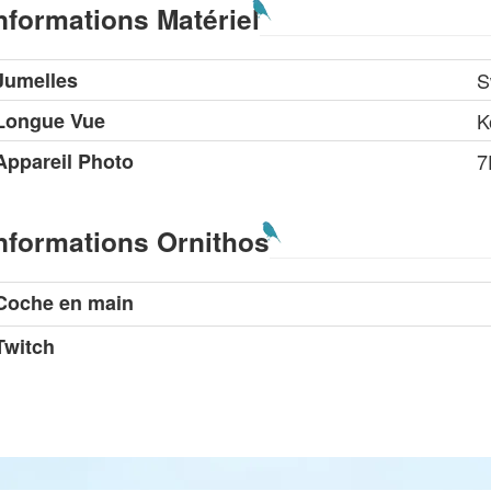
nformations Matériel
Jumelles
S
Longue Vue
K
Appareil Photo
7
nformations Ornithos
Coche en main
Twitch