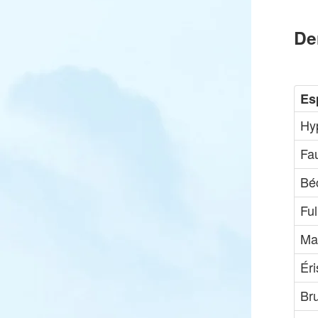
De
Es
Hyp
Fa
Bé
Ful
Ma
Ér
Br