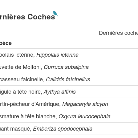
rnières Coches
Dernières coch
pèce
olaïs ictérine,
Hippolais icterina
uvette de Moltoni,
Curruca subalpina
casseau falcinelle,
Calidris falcinellus
igule à tête noire,
Aythya affinis
rtin-pêcheur d'Amérique,
Megaceryle alcyon
ismature à tête blanche,
Oxyura leucocephala
uant masqué,
Emberiza spodocephala