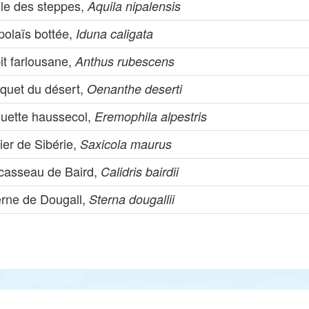
gle des steppes,
Aquila nipalensis
polaïs bottée,
Iduna caligata
it farlousane,
Anthus rubescens
aquet du désert,
Oenanthe deserti
ouette haussecol,
Eremophila alpestris
ier de Sibérie,
Saxicola maurus
casseau de Baird,
Calidris bairdii
erne de Dougall,
Sterna dougallii