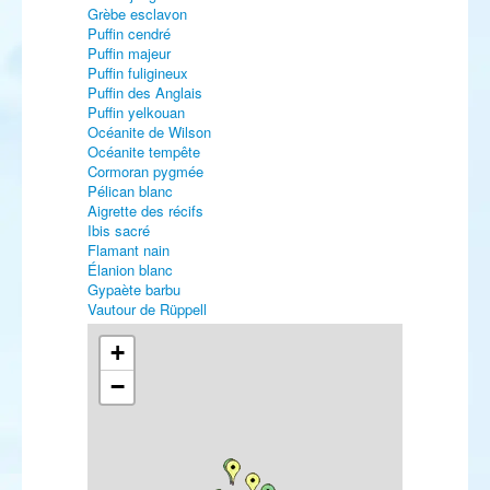
Grèbe esclavon
Puffin cendré
Puffin majeur
Puffin fuligineux
Puffin des Anglais
Puffin yelkouan
Océanite de Wilson
Océanite tempête
Cormoran pygmée
Pélican blanc
Aigrette des récifs
Ibis sacré
Flamant nain
Élanion blanc
Gypaète barbu
Vautour de Rüppell
Busard pâle
Buse féroce
+
Buse pattue
−
Aigle botté
Aigle impérial
Faucon sacre
Marouette poussin
Marouette de Baillon
Talève sultane