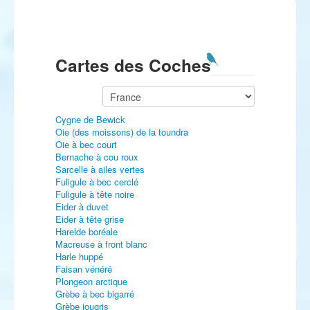
Cartes des Coches
Cygne de Bewick
Oie (des moissons) de la toundra
Oie à bec court
Bernache à cou roux
Sarcelle à ailes vertes
Fuligule à bec cerclé
Fuligule à tête noire
Eider à duvet
Eider à tête grise
Harelde boréale
Macreuse à front blanc
Harle huppé
Faisan vénéré
Plongeon arctique
Grèbe à bec bigarré
Grèbe jougris