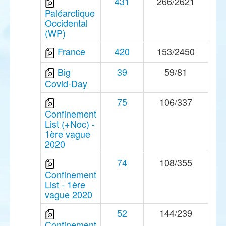
431
266/2621
Paléarctique
Occidental
(WP)
France
420
153/2450
Big
39
59/81
Covid-Day
75
106/337
Confinement
List (+Noc) -
1ère vague
2020
74
108/355
Confinement
List - 1ère
vague 2020
52
144/239
Confinement