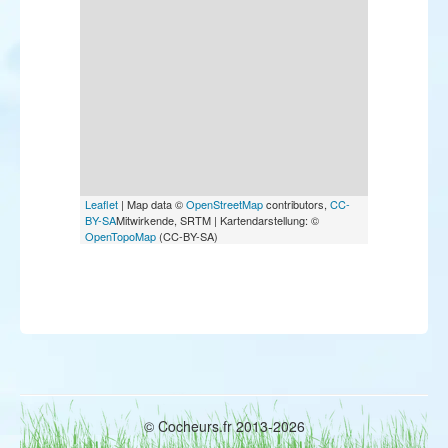
Leaflet
| Map data ©
OpenStreetMap
contributors,
CC-
BY-SA
Mitwirkende, SRTM | Kartendarstellung: ©
OpenTopoMap
(CC-BY-SA)
© Cocheurs.fr 2013-2026