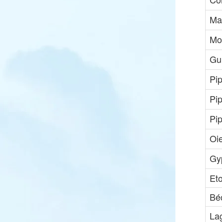
Mar
Mo
Gui
Pip
Pi
Pip
Oi
Gy
Et
Bé
La