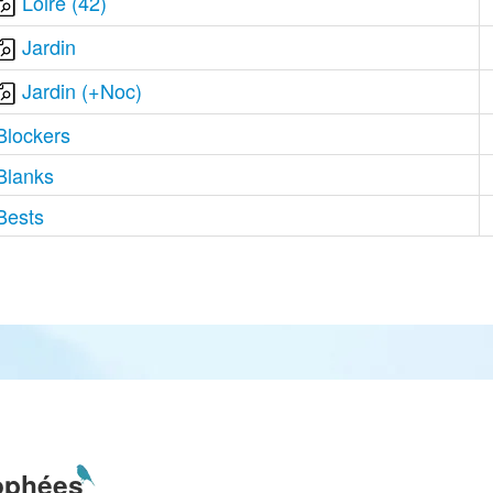
Loire (42)
Jardin
Jardin (+Noc)
Blockers
Blanks
Bests
ophées