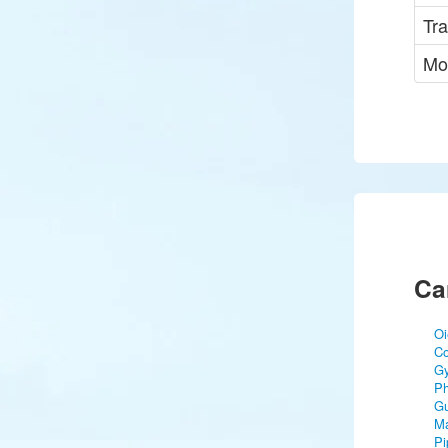
Tra
Mo
Ca
Oi
C
Gy
Ph
Gu
Ma
Pi