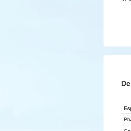
De
Es
Ph
Co