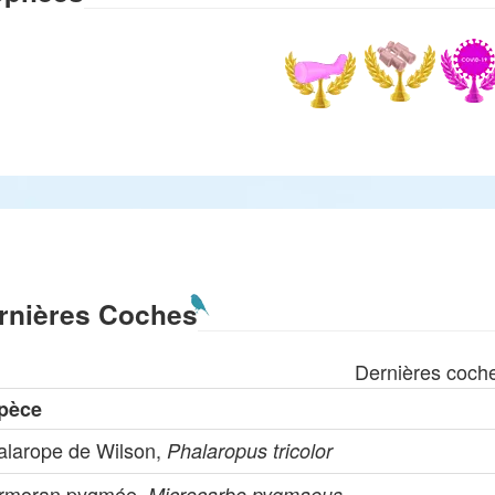
rnières Coches
Dernières coch
pèce
alarope de Wilson,
Phalaropus tricolor
rmoran pygmée,
Microcarbo pygmaeus