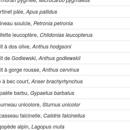
tinet pâle,
Apus pallidus
ineau soulcie,
Petronia petronia
fette leucoptère,
Chlidonias leucopterus
it à dos olive,
Anthus hodgsoni
pit de Godlewski,
Anthus godlewskii
it à gorge rousse,
Anthus cervinus
e à bec court,
Anser brachyrhynchus
paète barbu,
Gypaetus barbatus
ourneau unicolore,
Sturnus unicolor
casseau falcinelle,
Calidris falcinellus
gopède alpin,
Lagopus muta