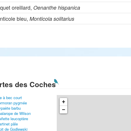
quet oreillard,
Oenanthe hispanica
nticole bleu,
Monticola solitarius
rtes des Coches
e à bec court
+
ormoran pygmée
paète barbu
−
alarope de Wilson
ifette leucoptère
rtinet pâle
pit de Godlewski