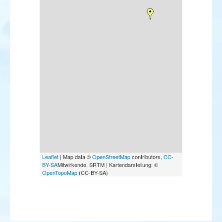
Leaflet
| Map data ©
OpenStreetMap
contributors,
CC-
BY-SA
Mitwirkende, SRTM | Kartendarstellung: ©
OpenTopoMap
(CC-BY-SA)