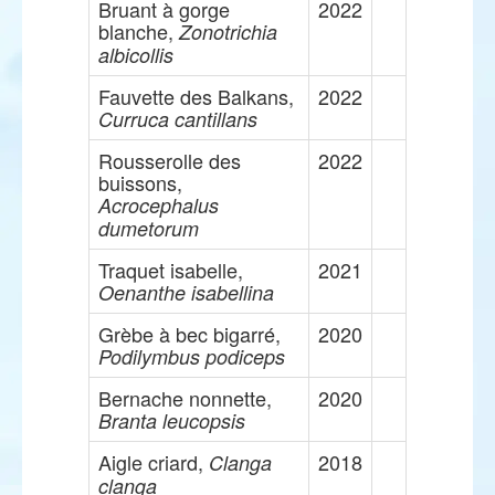
Bruant à gorge
2022
blanche,
Zonotrichia
albicollis
Fauvette des Balkans,
2022
Curruca cantillans
Rousserolle des
2022
buissons,
Acrocephalus
dumetorum
Traquet isabelle,
2021
Oenanthe isabellina
Grèbe à bec bigarré,
2020
Podilymbus podiceps
Bernache nonnette,
2020
Branta leucopsis
Aigle criard,
2018
Clanga
clanga