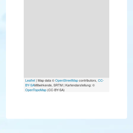
Leaflet
| Map data ©
OpenStreetMap
contributors,
CC-
BY-SA
Mitwirkende, SRTM | Kartendarstellung: ©
OpenTopoMap
(CC-BY-SA)