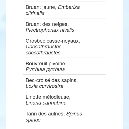
Bruant jaune,
Emberiza
citrinella
Bruant des neiges,
Plectrophenax nivalis
Grosbec casse-noyaux,
Coccothraustes
coccothraustes
Bouvreuil pivoine,
Pyrrhula pyrrhula
Bec-croisé des sapins,
Loxia curvirostra
Linotte mélodieuse,
Linaria cannabina
Tarin des aulnes,
Spinus
spinus