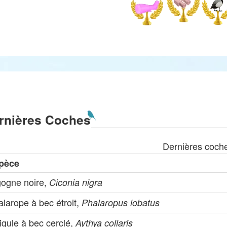
rnières Coches
Dernières coch
pèce
gogne noire,
Ciconia nigra
larope à bec étroit,
Phalaropus lobatus
igule à bec cerclé,
Aythya collaris