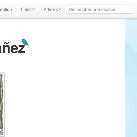
ription
Liens
Articles
añez