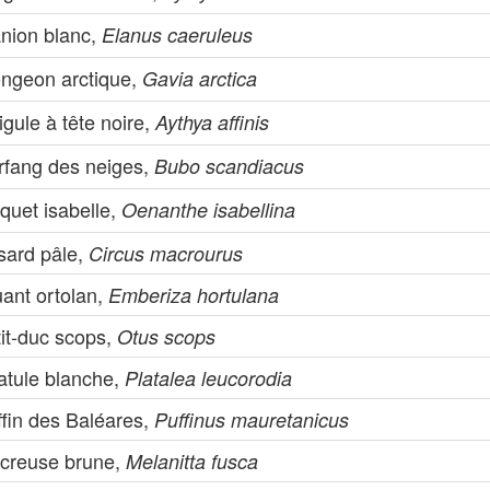
anion blanc,
Elanus caeruleus
ongeon arctique,
Gavia arctica
igule à tête noire,
Aythya affinis
rfang des neiges,
Bubo scandiacus
quet isabelle,
Oenanthe isabellina
sard pâle,
Circus macrourus
uant ortolan,
Emberiza hortulana
tit-duc scops,
Otus scops
atule blanche,
Platalea leucorodia
ffin des Baléares,
Puffinus mauretanicus
creuse brune,
Melanitta fusca