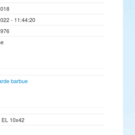
2018
2022 - 11:44:20
1976
ne
arde barbue
n EL 10x42