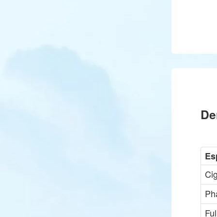
De
Es
Ci
Pha
Ful