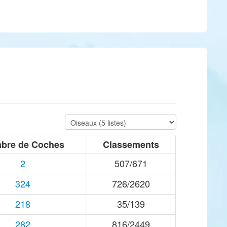
bre de Coches
Classements
2
507/671
324
726/2620
218
35/139
282
816/2449