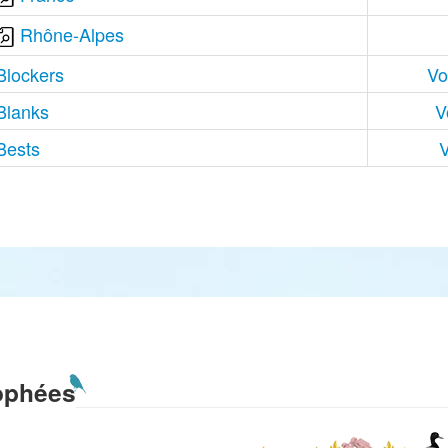
Rhône-Alpes
Blockers
Vo
Blanks
V
Bests
V
ophées