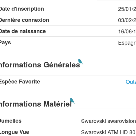
Date d'inscription
25/01/
Dernière connexion
03/02/
Date de naissance
16/06/
Pays
Espag
nformations Générales
Espèce Favorite
Out
nformations Matériel
Jumelles
Swarovski swarovisio
Longue Vue
Swarovski ATM HD 80