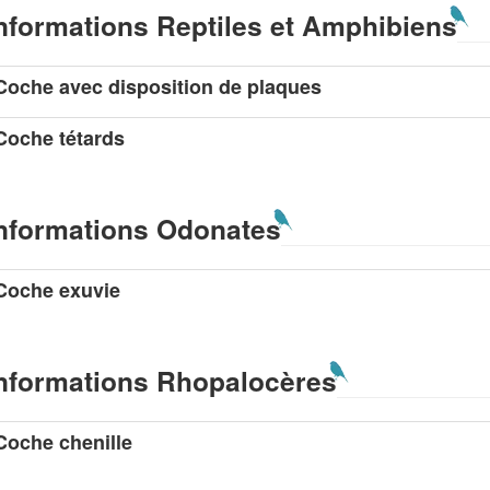
nformations Reptiles et Amphibiens
Coche avec disposition de plaques
Coche tétards
nformations Odonates
Coche exuvie
nformations Rhopalocères
Coche chenille