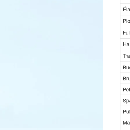
Él
Pl
Ful
Ha
Tra
Bu
Br
Pe
Sp
Pu
Ma