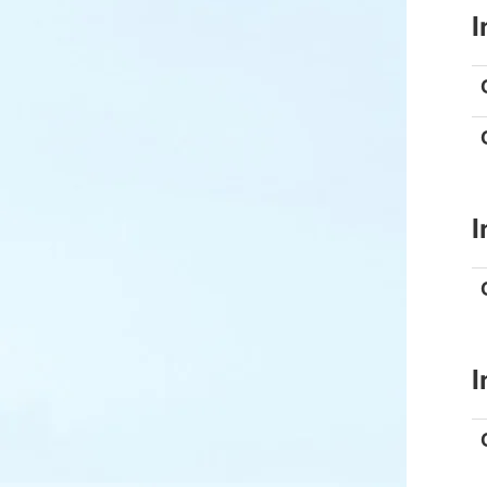
I
I
I