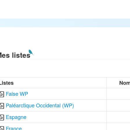
es listes
Listes
Nom
False WP
Paléarctique Occidental (WP)
Espagne
France