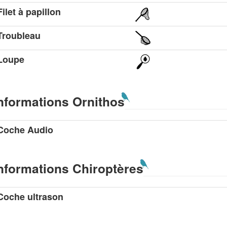
Filet à papillon
Troubleau
Loupe
nformations Ornithos
Coche Audio
nformations Chiroptères
Coche ultrason