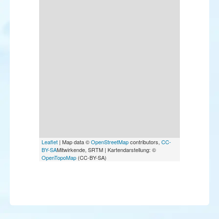
Leaflet
| Map data ©
OpenStreetMap
contributors,
CC-
BY-SA
Mitwirkende, SRTM | Kartendarstellung: ©
OpenTopoMap
(CC-BY-SA)