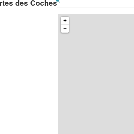
rtes des Coches
+
−