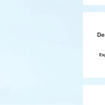
De
Es