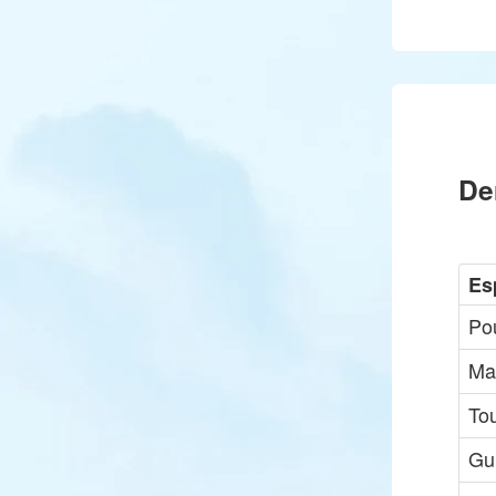
De
Es
Po
Ma
Tou
Gui