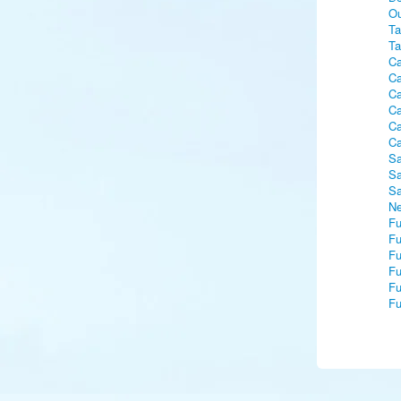
Ou
Ta
Ta
Ca
Ca
Ca
Ca
Ca
Ca
Sa
Sa
Sa
Ne
Fu
Fu
Fu
Fu
Fu
Fu
Ei
Ei
Ha
Ma
Ma
Ga