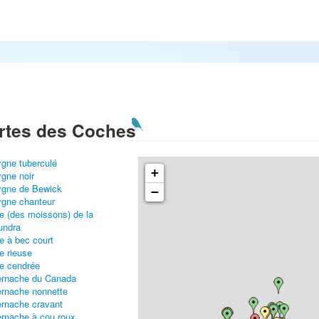
rtes des Coches
gne tuberculé
+
gne noir
gne de Bewick
−
gne chanteur
e (des moissons) de la
undra
e à bec court
e rieuse
e cendrée
rnache du Canada
rnache nonnette
rnache cravant
rnache à cou roux