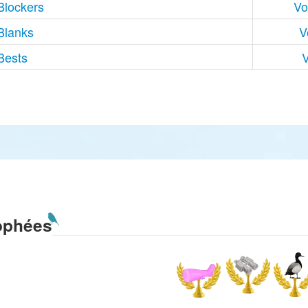
Blockers
Vo
Blanks
V
Bests
V
ophées