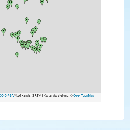
CC-BY-SA
Mitwirkende, SRTM | Kartendarstellung: ©
OpenTopoMap