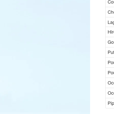
Co
Che
La
Hir
Go
Puf
Pou
Po
Oc
Oc
Pip