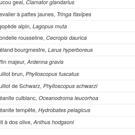
ucou geai,
Clamator glandarius
valier à pattes jaunes,
Tringa flavipes
gopède alpin,
Lagopus muta
ondelle rousseline,
Cecropis daurica
éland bourgmestre,
Larus hyperboreus
fin majeur,
Ardenna gravis
illot brun,
Phylloscopus fuscatus
uillot de Schwarz,
Phylloscopus schwarzi
éanite culblanc,
Oceanodroma leucorhoa
éanite tempête,
Hydrobates pelagicus
it à dos olive,
Anthus hodgsoni