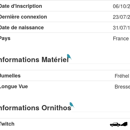
Date d'inscription
06/10/
Dernière connexion
23/07/
Date de naissance
31/07/
Pays
France
nformations Matériel
Jumelles
Fréhel
Longue Vue
Bress
nformations Ornithos
Twitch