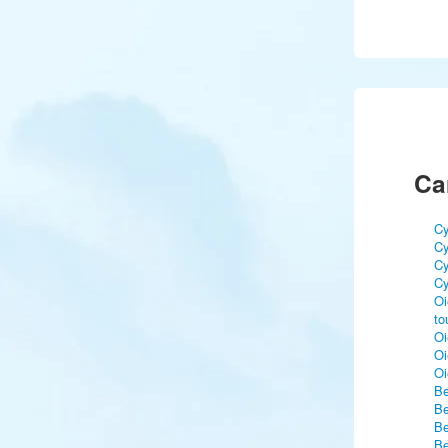
Ca
Cy
Cy
Cy
Cy
Oi
to
Oi
Oi
Oi
Be
Be
Be
Be