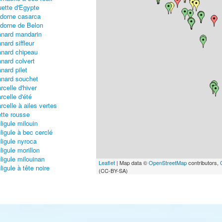
ette d'Egypte
dorne casarca
dorne de Belon
nard mandarin
nard siffleur
nard chipeau
nard colvert
nard pilet
nard souchet
rcelle d'hiver
rcelle d'été
rcelle à ailes vertes
tte rousse
ligule milouin
ligule à bec cerclé
ligule nyroca
ligule morillon
ligule milouinan
Leaflet
| Map data ©
OpenStreetMap
contributors,
ligule à tête noire
(CC-BY-SA)
der à duvet
der à tête grise
relde boréale
creuse noire
creuse brune
rrot à œil d'or