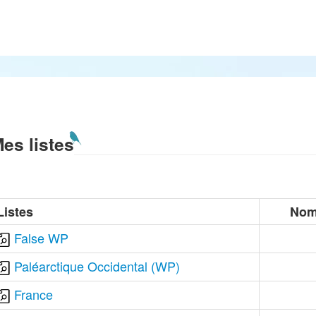
es listes
Listes
Nom
False WP
Paléarctique Occidental (WP)
France