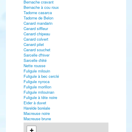
Bernache cravant
Bernache à cou roux
Tadorne casarca
Tadorne de Belon
Canard mandarin
Canard siffleur
Canard chipeau
Canard colvert
Canard pilet
Canard souchet
Sarcelle d'hiver
Sarcelle d'été
Nette rousse
Fuligule milouin
Fuligule à bec cerclé
Fuligule nyroca
Fuligule morillon
Fuligule milouinan
Fuligule à tête noire
Eider à duvet
Harelde boréale
Macreuse noire
Macreuse brune
Harle huppé
Harle bièvre
+