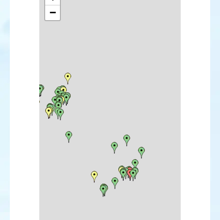
Érismature rousse
−
Perdrix rouge
Perdrix grise
Caille des blés
Faisan vénéré
Faisan de Colchide
Plongeon catmarin
Plongeon arctique
Plongeon imbrin
Grèbe castagneux
Grèbe huppé
Grèbe jougris
Grèbe esclavon
Grèbe à cou noir
Fulmar boréal
Puffin fuligineux
Puffin des Anglais
Puffin des Baléares
Océanite de Wilson
Fou de Bassan
Grand Cormoran
Cormoran huppé
Cormoran pygmée
Butor étoilé
Bihoreau gris