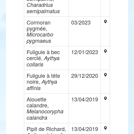
Charadrius
semipalmatus
Cormoran
03/2023
pygmée,
Microcarbo
pygmaeus
Fuligule à bec
12/01/2023
cerclé,
Aythya
collaris
Fuligule à tête
29/12/2020
noire,
Aythya
affinis
Alouette
13/04/2019
calandre,
Melanocorypha
calandra
Pipit de Richard,
13/04/2019