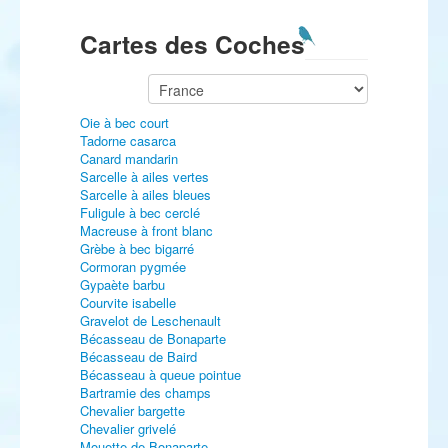
Cartes des Coches
Oie à bec court
Tadorne casarca
Canard mandarin
Sarcelle à ailes vertes
Sarcelle à ailes bleues
Fuligule à bec cerclé
Macreuse à front blanc
Grèbe à bec bigarré
Cormoran pygmée
Gypaète barbu
Courvite isabelle
Gravelot de Leschenault
Bécasseau de Bonaparte
Bécasseau de Baird
Bécasseau à queue pointue
Bartramie des champs
Chevalier bargette
Chevalier grivelé
Mouette de Bonaparte