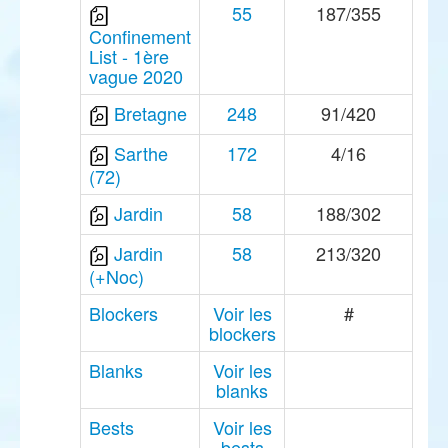
55
187/355
Confinement
List - 1ère
vague 2020
Bretagne
248
91/420
Sarthe
172
4/16
(72)
Jardin
58
188/302
Jardin
58
213/320
(+Noc)
Blockers
Voir les
#
blockers
Blanks
Voir les
blanks
Bests
Voir les
bests