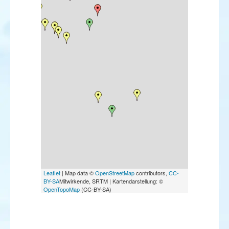
Leaflet
| Map data ©
OpenStreetMap
contributors,
CC-
BY-SA
Mitwirkende, SRTM | Kartendarstellung: ©
OpenTopoMap
(CC-BY-SA)