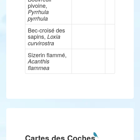
pivoine,
Pyrrhula
pyrrhula
Bec-croisé des
sapins,
Loxia
curvirostra
Sizerin flammé,
Acanthis
flammea
Cartes des Coches