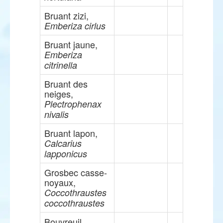
Bruant zizi,
Emberiza cirlus
Bruant jaune,
Emberiza
citrinella
Bruant des
neiges,
Plectrophenax
nivalis
Bruant lapon,
Calcarius
lapponicus
Grosbec casse-
noyaux,
Coccothraustes
coccothraustes
Bouvreuil