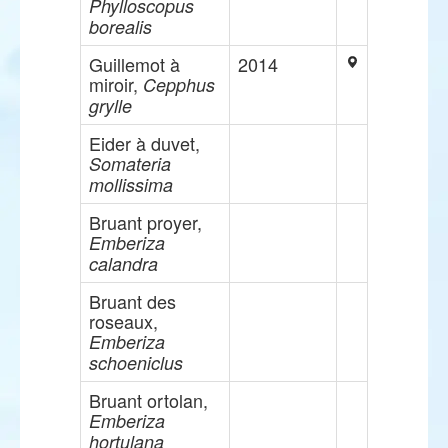
Phylloscopus
borealis
Guillemot à
2014
miroir,
Cepphus
grylle
Eider à duvet,
Somateria
mollissima
Bruant proyer,
Emberiza
calandra
Bruant des
roseaux,
Emberiza
schoeniclus
Bruant ortolan,
Emberiza
hortulana