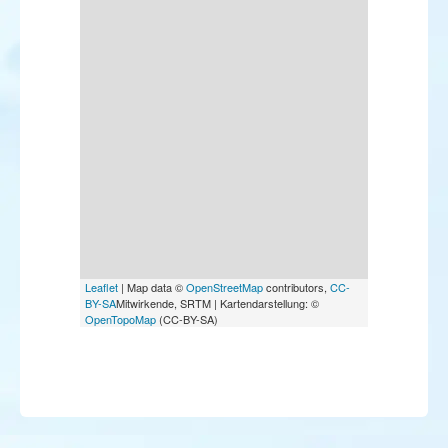
Leaflet
| Map data ©
OpenStreetMap
contributors,
CC-
BY-SA
Mitwirkende, SRTM | Kartendarstellung: ©
OpenTopoMap
(CC-BY-SA)