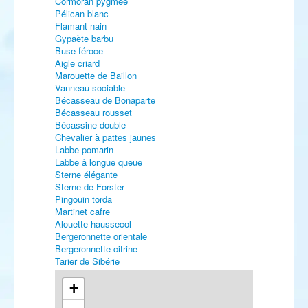
Cormoran pygmée
Pélican blanc
Flamant nain
Gypaète barbu
Buse féroce
Aigle criard
Marouette de Baillon
Vanneau sociable
Bécasseau de Bonaparte
Bécasseau rousset
Bécassine double
Chevalier à pattes jaunes
Labbe pomarin
Labbe à longue queue
Sterne élégante
Sterne de Forster
Pingouin torda
Martinet cafre
Alouette haussecol
Bergeronnette orientale
Bergeronnette citrine
Tarier de Sibérie
Pouillot de Hume
Capucin bec-de-plomb
+
Bruant des neiges