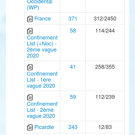
Occidental
(WP)
France
371
312/2450
58
114/244
Confinement
List (+Noc) -
2ème vague
2020
41
258/355
Confinement
List - 1ère
vague 2020
59
112/239
Confinement
List - 2ème
vague 2020
Picardie
243
12/83