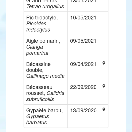
Grand Tétras,
13/05/2021
Tetrao urogallus
Pic tridactyle,
10/05/2021
Picoides
tridactylus
Aigle pomarin,
09/05/2021
Clanga
pomarina
Bécassine
09/04/2021
double,
Gallinago media
Bécasseau
22/09/2020
rousset,
Calidris
subruficollis
Gypaète barbu,
13/09/2020
Gypaetus
barbatus