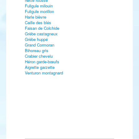
Nette rousse
Fuligule milouin
Fuligule morillon
Harle bièvre
Caille des blés
Faisan de Colchide
Grèbe castagneux
Grèbe huppé
Grand Cormoran
Bihoreau gris
Crabier chevelu
Héron garde-bœufs
Aigrette garzette
Venturon montagnard