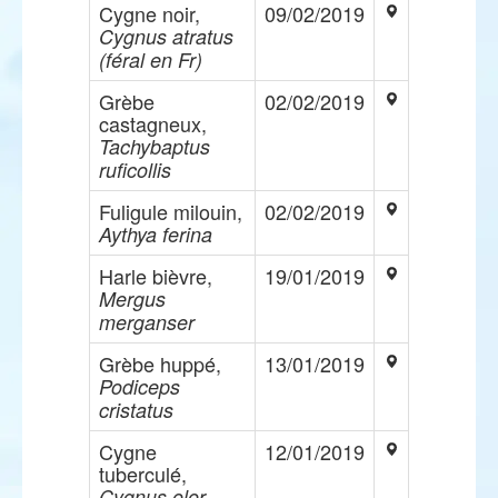
Cygne noir,
09/02/2019
Cygnus atratus
(féral en Fr)
Grèbe
02/02/2019
castagneux,
Tachybaptus
ruficollis
Fuligule milouin,
02/02/2019
Aythya ferina
Harle bièvre,
19/01/2019
Mergus
merganser
Grèbe huppé,
13/01/2019
Podiceps
cristatus
Cygne
12/01/2019
tuberculé,
Cygnus olor