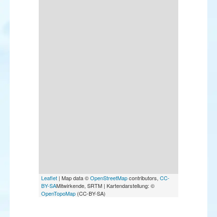
Leaflet
| Map data ©
OpenStreetMap
contributors,
CC-
BY-SA
Mitwirkende, SRTM | Kartendarstellung: ©
OpenTopoMap
(CC-BY-SA)