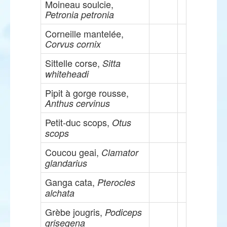
Moineau soulcie,
Petronia petronia
Corneille mantelée,
Corvus cornix
Sittelle corse,
Sitta
whiteheadi
Pipit à gorge rousse,
Anthus cervinus
Petit-duc scops,
Otus
scops
Coucou geai,
Clamator
glandarius
Ganga cata,
Pterocles
alchata
Grèbe jougris,
Podiceps
grisegena