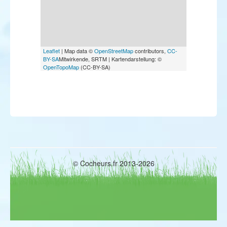
Leaflet
| Map data ©
OpenStreetMap
contributors,
CC-
BY-SA
Mitwirkende, SRTM | Kartendarstellung: ©
OpenTopoMap
(CC-BY-SA)
© Cocheurs.fr 2013-2026