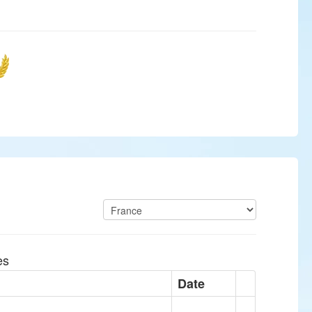
es
Date