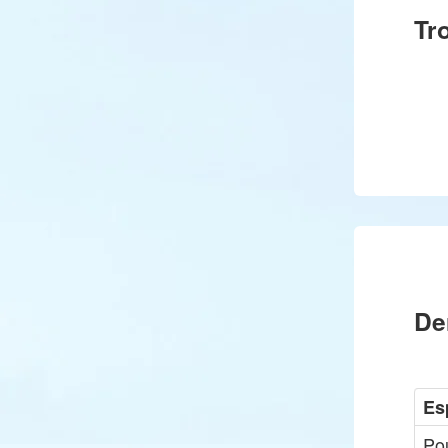
Tr
De
Es
Pou