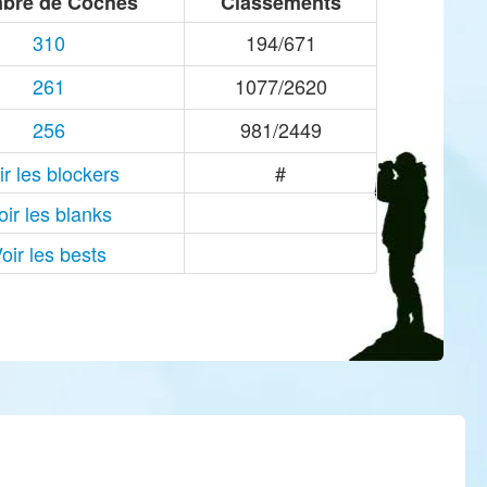
bre de Coches
Classements
310
194/671
261
1077/2620
256
981/2449
ir les blockers
#
oir les blanks
oir les bests