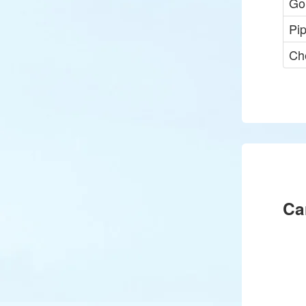
Go
Pip
Ch
Ca