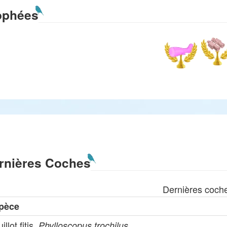
ophées
rnières Coches
Dernières coch
pèce
illot fitis,
Phylloscopus trochilus