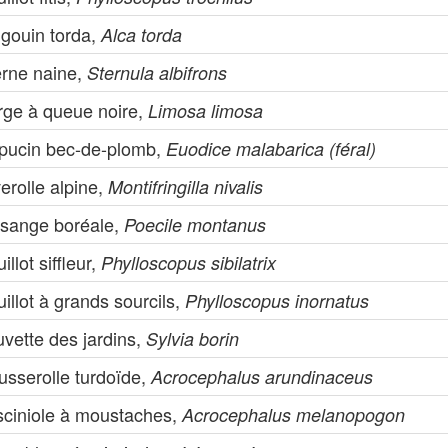
ngouin torda,
Alca torda
erne naine,
Sternula albifrons
rge à queue noire,
Limosa limosa
pucin bec-de-plomb,
Euodice malabarica (féral)
erolle alpine,
Montifringilla nivalis
sange boréale,
Poecile montanus
illot siffleur,
Phylloscopus sibilatrix
illot à grands sourcils,
Phylloscopus inornatus
vette des jardins,
Sylvia borin
usserolle turdoïde,
Acrocephalus arundinaceus
sciniole à moustaches,
Acrocephalus melanopogon