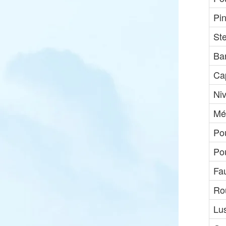
Pi
St
Ba
Ca
Niv
Mé
Pou
Pou
Fau
Ro
Lu