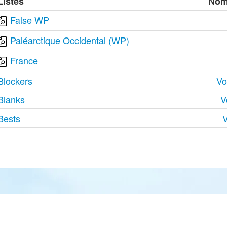
Listes
Nom
False WP
Paléarctique Occidental (WP)
France
Blockers
Vo
Blanks
V
Bests
V