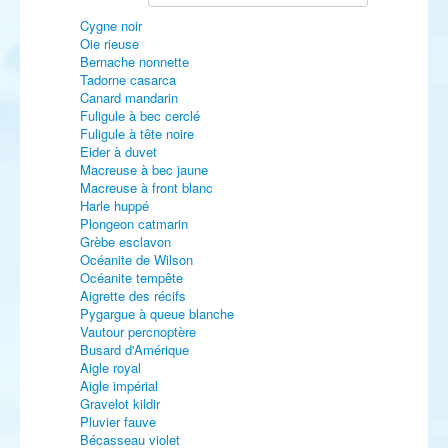
Cygne noir
Oie rieuse
Bernache nonnette
Tadorne casarca
Canard mandarin
Fuligule à bec cerclé
Fuligule à tête noire
Eider à duvet
Macreuse à bec jaune
Macreuse à front blanc
Harle huppé
Plongeon catmarin
Grèbe esclavon
Océanite de Wilson
Océanite tempête
Aigrette des récifs
Pygargue à queue blanche
Vautour percnoptère
Busard d'Amérique
Aigle royal
Aigle impérial
Gravelot kildir
Pluvier fauve
Bécasseau violet