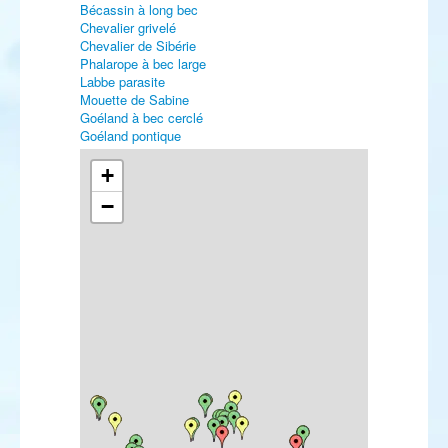
Bécassin à long bec
Chevalier grivelé
Chevalier de Sibérie
Phalarope à bec large
Labbe parasite
Mouette de Sabine
Goéland à bec cerclé
Goéland pontique
Sterne fuligineuse
Sterne bridée
+
Sterne caspienne
−
Sterne élégante
Sterne arctique
Sterne de Dougall
Perruche à collier
Petit-duc scops
Hibou des marais
Martinet cafre
Alouette haussecol
Pipit à gorge rousse
Bergeronnette orientale
Accenteur alpin
Rougequeue de Moussier
Traquet isabelle
Traquet pie