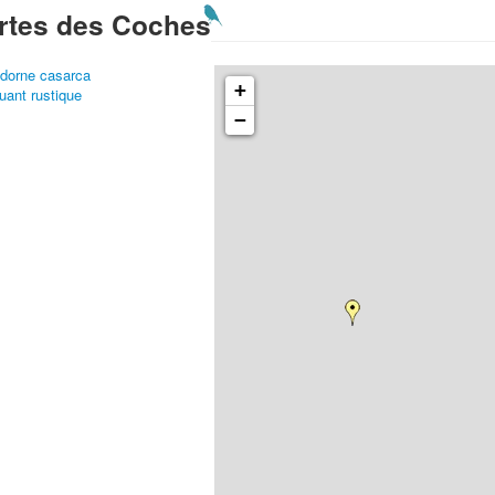
rtes des Coches
dorne casarca
+
uant rustique
−