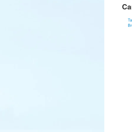
Ca
Ta
Br