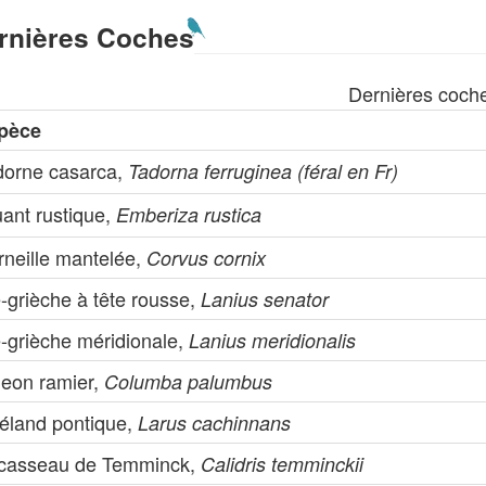
rnières Coches
Dernières coch
pèce
dorne casarca,
Tadorna ferruginea (féral en Fr)
uant rustique,
Emberiza rustica
rneille mantelée,
Corvus cornix
-grièche à tête rousse,
Lanius senator
e-grièche méridionale,
Lanius meridionalis
geon ramier,
Columba palumbus
éland pontique,
Larus cachinnans
casseau de Temminck,
Calidris temminckii