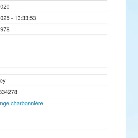
2020
2025 - 13:33:53
1978
ey
834278
nge charbonnière