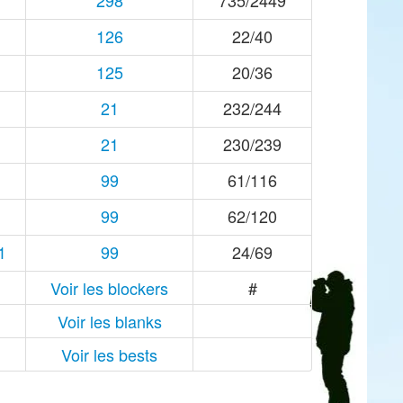
298
735/2449
126
22/40
125
20/36
21
232/244
21
230/239
99
61/116
99
62/120
1
99
24/69
Voir les blockers
#
Voir les blanks
Voir les bests