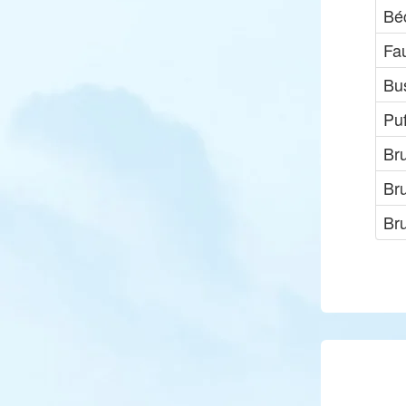
Bé
Fa
Bu
Puf
Br
Br
Br