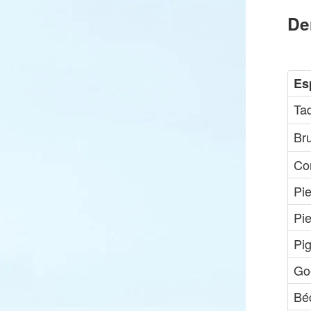
De
Es
Ta
Br
Co
Pie
Pi
Pi
Go
Bé