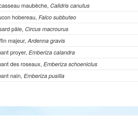
casseau maubèche,
Calidris canutus
ucon hobereau,
Falco subbuteo
sard pâle,
Circus macrourus
fin majeur,
Ardenna gravis
uant proyer,
Emberiza calandra
uant des roseaux,
Emberiza schoeniclus
uant nain,
Emberiza pusilla