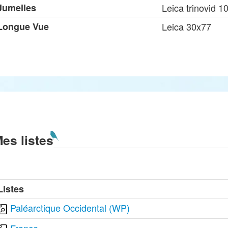
Jumelles
Leica trinovid 1
Longue Vue
Leica 30x77
es listes
Listes
Paléarctique Occidental (WP)