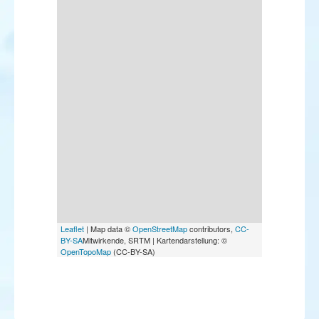
Leaflet
| Map data ©
OpenStreetMap
contributors,
CC-
BY-SA
Mitwirkende, SRTM | Kartendarstellung: ©
OpenTopoMap
(CC-BY-SA)