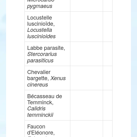
pygmaeus
Locustelle
luscinioïde,
Locustella
luscinioides
Labbe parasite,
Stercorarius
parasiticus
Chevalier
bargette,
Xenus
cinereus
Bécasseau de
Temminck,
Calidris
temminckii
Faucon
d'Eléonore,