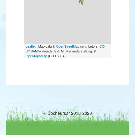
Leaflet
| Map data ©
OpenStreetMap
contributors,
CC-
BY-SA
Mitwirkende, SRTM | Kartendarstellung: ©
OpenTopoMap
(CC-BY-SA)
© Cocheurs.fr 2013-2026