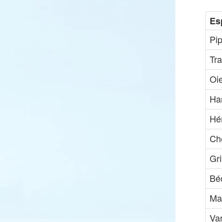
Es
Pip
Tr
Oi
Ha
Hé
Che
Gri
Bé
Ma
Va