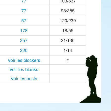
77
103/337
77
98/355
57
120/239
178
18/55
257
21/130
220
1/14
Voir les blockers
#
Voir les blanks
Voir les bests