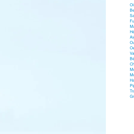
Oi
Be
Sa
Fu
Ma
Hé
Ai
Ou
Oe
Va
Bé
Ch
Mo
Mo
Ha
Pi
Tr
Gr