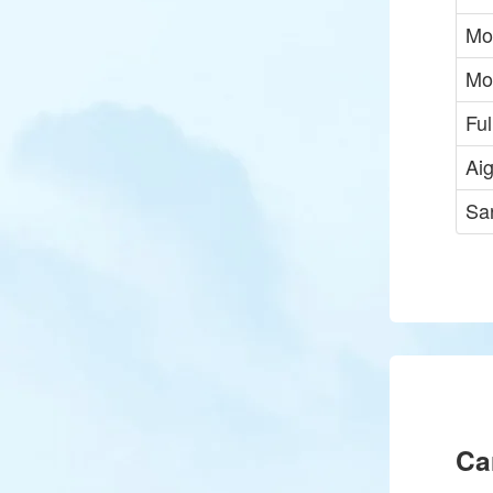
Mo
Mo
Ful
Aig
Sar
Ca