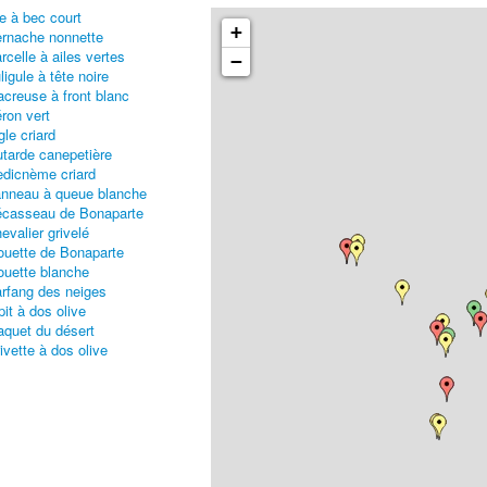
e à bec court
+
rnache nonnette
rcelle à ailes vertes
−
ligule à tête noire
creuse à front blanc
ron vert
gle criard
tarde canepetière
dicnème criard
nneau à queue blanche
casseau de Bonaparte
evalier grivelé
uette de Bonaparte
uette blanche
rfang des neiges
pit à dos olive
aquet du désert
ivette à dos olive