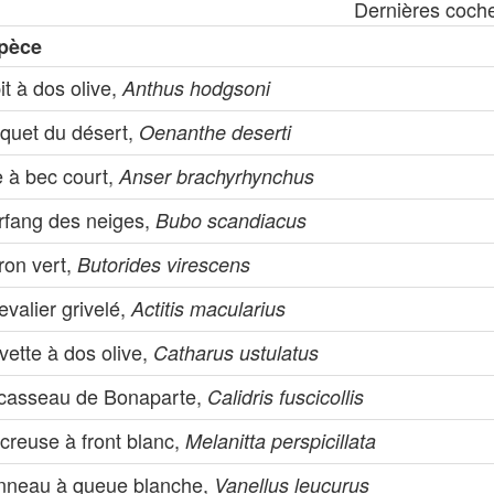
Dernières coch
pèce
it à dos olive,
Anthus hodgsoni
aquet du désert,
Oenanthe deserti
e à bec court,
Anser brachyrhynchus
rfang des neiges,
Bubo scandiacus
ron vert,
Butorides virescens
valier grivelé,
Actitis macularius
vette à dos olive,
Catharus ustulatus
casseau de Bonaparte,
Calidris fuscicollis
creuse à front blanc,
Melanitta perspicillata
nneau à queue blanche,
Vanellus leucurus