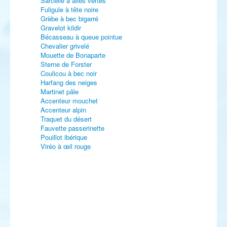
Sarcelle à ailes vertes
Fuligule à tête noire
Grèbe à bec bigarré
Gravelot kildir
Bécasseau à queue pointue
Chevalier grivelé
Mouette de Bonaparte
Sterne de Forster
Coulicou à bec noir
Harfang des neiges
Martinet pâle
Accenteur mouchet
Accenteur alpin
Traquet du désert
Fauvette passerinette
Pouillot ibérique
Viréo à œil rouge