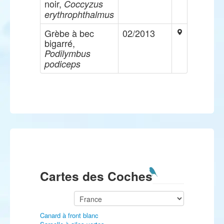
noir,
Coccyzus
erythrophthalmus
Grèbe à bec
02/2013
bigarré,
Podilymbus
podiceps
Cartes des Coches
Canard à front blanc