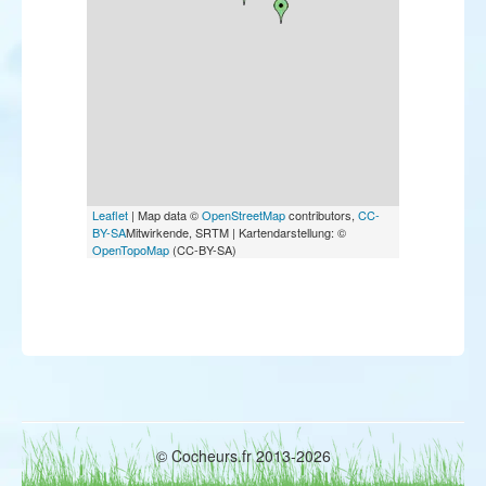
Leaflet
| Map data ©
OpenStreetMap
contributors,
CC-
BY-SA
Mitwirkende, SRTM | Kartendarstellung: ©
OpenTopoMap
(CC-BY-SA)
© Cocheurs.fr 2013-2026