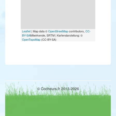
Leaflet
| Map data ©
OpenStreetMap
contributors,
CC-
BY-SA
Mitwirkende, SRTM | Kartendarstellung: ©
OpenTopoMap
(CC-BY-SA)
© Cocheurs.fr 2013-2026