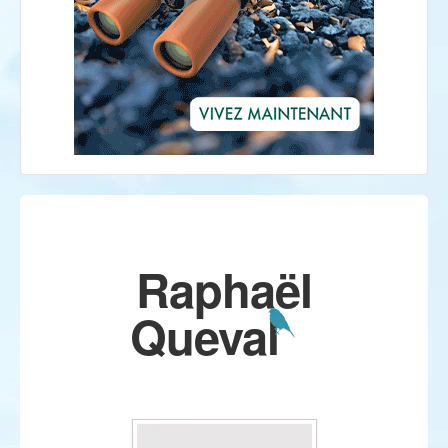
Raphaël
Queval