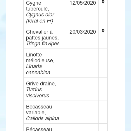
Cygne
12/05/2020
tuberculé,
Cygnus olor
(féral en Fr)
Chevalier à
20/03/2020
pattes jaunes,
Tringa flavipes
Linotte
mélodieuse,
Linaria
cannabina
Grive draine,
Turdus
viscivorus
Bécasseau
variable,
Calidris alpina
Bécasseau