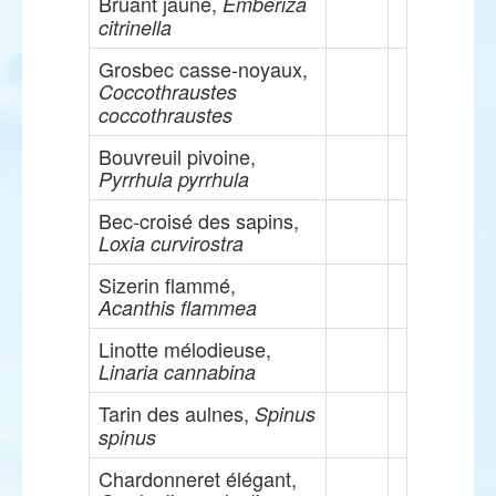
Bruant jaune,
Emberiza
citrinella
Grosbec casse-noyaux,
Coccothraustes
coccothraustes
Bouvreuil pivoine,
Pyrrhula pyrrhula
Bec-croisé des sapins,
Loxia curvirostra
Sizerin flammé,
Acanthis flammea
Linotte mélodieuse,
Linaria cannabina
Tarin des aulnes,
Spinus
spinus
Chardonneret élégant,