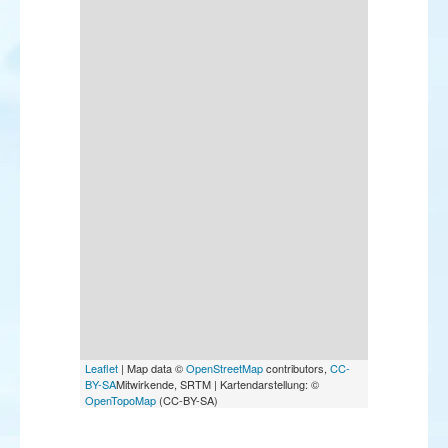
Leaflet
| Map data ©
OpenStreetMap
contributors,
CC-
BY-SA
Mitwirkende, SRTM | Kartendarstellung: ©
OpenTopoMap
(CC-BY-SA)