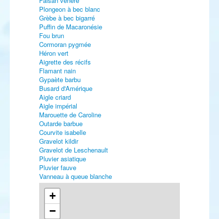
Faisan vénéré
Plongeon à bec blanc
Grèbe à bec bigarré
Puffin de Macaronésie
Fou brun
Cormoran pygmée
Héron vert
Aigrette des récifs
Flamant nain
Gypaète barbu
Busard d'Amérique
Aigle criard
Aigle impérial
Marouette de Caroline
Outarde barbue
Courvite isabelle
Gravelot kildir
Gravelot de Leschenault
Pluvier asiatique
Pluvier fauve
Vanneau à queue blanche
Bécasseau semipalmé
Bécasseau à longs doigts
+
Bécasseau minuscule
−
Bécasseau de Bonaparte