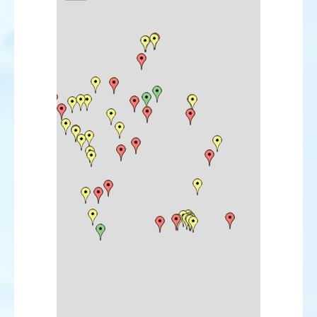
Bécasseau de Baird
Bécasseau à échasses
Bécassin à long bec
Bartramie des champs
Chevalier à pattes jaunes
Chevalier solitaire
Chevalier grivelé
Mouette atricille
Mouette de Franklin
Mouette de Bonaparte
Mouette de Ross
Mouette blanche
Goéland d'Amérique
Sterne bridée
Sterne élégante
Sterne de Forster
Mergule nain
Martinet cafre
Martin-pêcheur d'Amérique
Hirondelle à front blanc
Pipit de Godlewski
Pipit à dos olive
Pipit de la Petchora
Pipit farlousane
Bergeronnette orientale