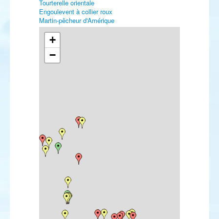
Tourterelle orientale
Engoulevent à collier roux
Martin-pêcheur d'Amérique
Guêpier de Perse
Pipit de Godlewski
+
Pipit à dos olive
−
Pipit farlousane
Bergeronnette orientale
Robin à flancs roux
Rougequeue de Moussier
Tarier de Sibérie
Traquet isabelle
Traquet du désert
Grivette à dos olive
Fauvette des Balkans
Pouillot boréal
Pouillot de Schwarz
Pie-grièche brune
Pie-grièche masquée
Viréo à œil rouge
Bruant à gorge blanche
Bruant masqué
Bruant à calotte blanche
Bruant rustique