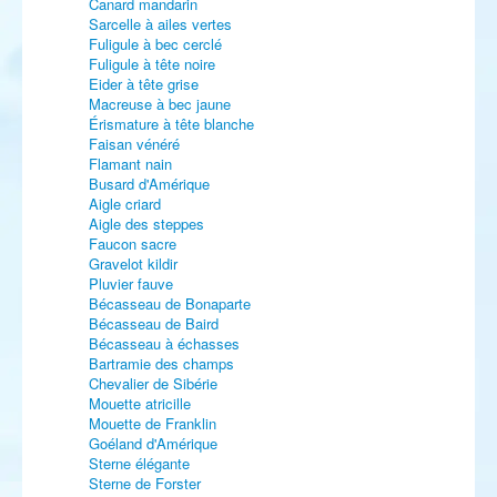
Canard mandarin
Sarcelle à ailes vertes
Fuligule à bec cerclé
Fuligule à tête noire
Eider à tête grise
Macreuse à bec jaune
Érismature à tête blanche
Faisan vénéré
Flamant nain
Busard d'Amérique
Aigle criard
Aigle des steppes
Faucon sacre
Gravelot kildir
Pluvier fauve
Bécasseau de Bonaparte
Bécasseau de Baird
Bécasseau à échasses
Bartramie des champs
Chevalier de Sibérie
Mouette atricille
Mouette de Franklin
Goéland d'Amérique
Sterne élégante
Sterne de Forster