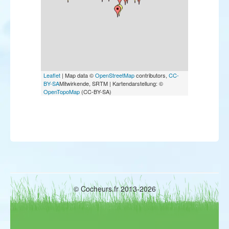
Leaflet
| Map data ©
OpenStreetMap
contributors,
CC-
BY-SA
Mitwirkende, SRTM | Kartendarstellung: ©
OpenTopoMap
(CC-BY-SA)
© Cocheurs.fr 2013-2026