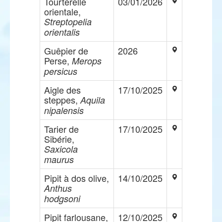
Tourterelle
03/01/2026
orientale,
Streptopelia
orientalis
Guêpier de
2026
Perse,
Merops
persicus
Aigle des
17/10/2025
steppes,
Aquila
nipalensis
Tarier de
17/10/2025
Sibérie,
Saxicola
maurus
Pipit à dos olive,
14/10/2025
Anthus
hodgsoni
Pipit farlousane,
12/10/2025