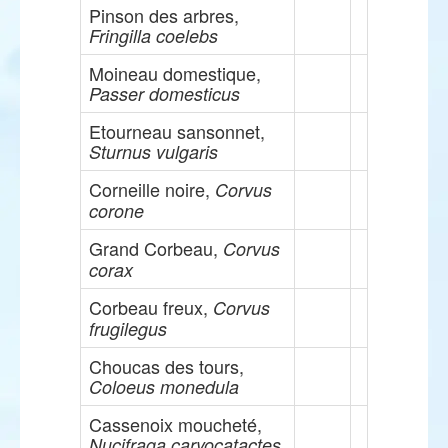
Pinson des arbres,
Fringilla coelebs
Moineau domestique,
Passer domesticus
Etourneau sansonnet,
Sturnus vulgaris
Corneille noire,
Corvus
corone
Grand Corbeau,
Corvus
corax
Corbeau freux,
Corvus
frugilegus
Choucas des tours,
Coloeus monedula
Cassenoix moucheté,
Nucifraga caryocatactes