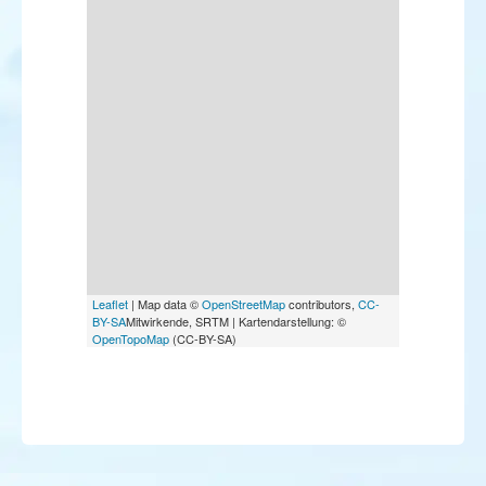
Leaflet
| Map data ©
OpenStreetMap
contributors,
CC-
BY-SA
Mitwirkende, SRTM | Kartendarstellung: ©
OpenTopoMap
(CC-BY-SA)