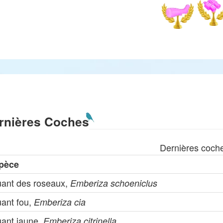
rnières Coches
Dernières coch
pèce
uant des roseaux,
Emberiza schoeniclus
uant fou,
Emberiza cia
uant jaune,
Emberiza citrinella