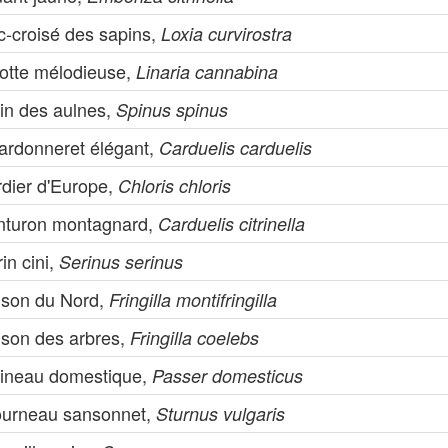
c-croisé des sapins,
Loxia curvirostra
notte mélodieuse,
Linaria cannabina
rin des aulnes,
Spinus spinus
ardonneret élégant,
Carduelis carduelis
rdier d'Europe,
Chloris chloris
nturon montagnard,
Carduelis citrinella
in cini,
Serinus serinus
nson du Nord,
Fringilla montifringilla
nson des arbres,
Fringilla coelebs
ineau domestique,
Passer domesticus
ourneau sansonnet,
Sturnus vulgaris