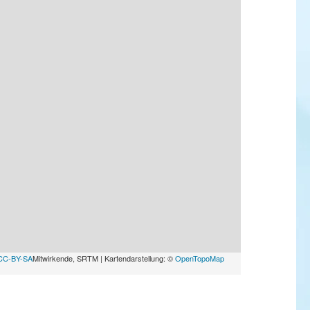
CC-BY-SA
Mitwirkende, SRTM | Kartendarstellung: ©
OpenTopoMap