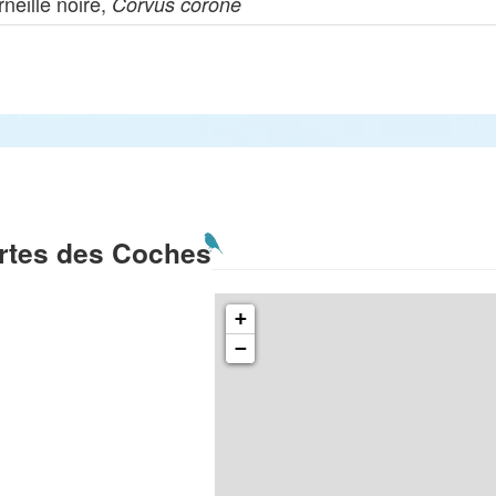
neille noire,
Corvus corone
rtes des Coches
+
−