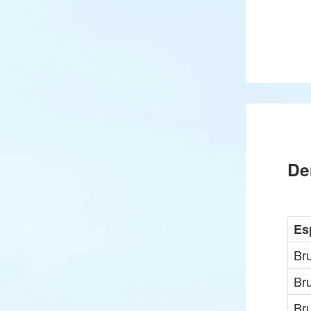
De
Es
Br
Br
Br