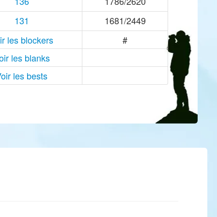
136
1786/2620
131
1681/2449
ir les blockers
#
oir les blanks
oir les bests