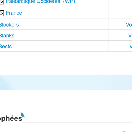
Paléarctique Occidental (WP)
France
Blockers
Vo
Blanks
V
Bests
V
ophées