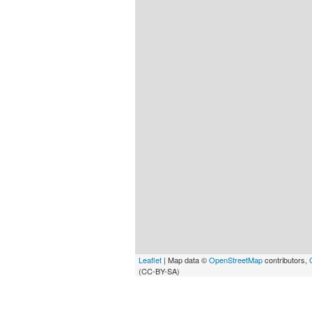
Leaflet
| Map data ©
OpenStreetMap
contributors,
(CC-BY-SA)