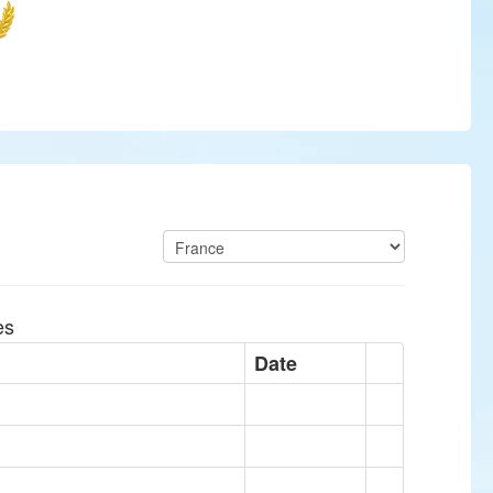
es
Date