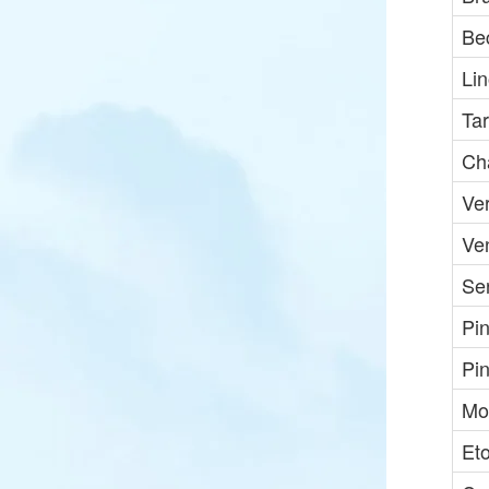
Be
Li
Ta
Ch
Ve
Ve
Ser
Pi
Pi
Mo
Et