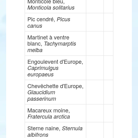
Monticole bleu,
Monticola solitarius
Pic cendré,
Picus
canus
Martinet à ventre
blanc,
Tachymarptis
melba
Engoulevent d'Europe,
Caprimulgus
europaeus
Chevêchette d'Europe,
Glaucidium
passerinum
Macareux moine,
Fratercula arctica
Sterne naine,
Sternula
albifrons