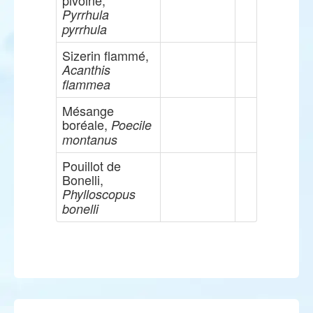
pivoine,
Pyrrhula
pyrrhula
Sizerin flammé,
Acanthis
flammea
Mésange
boréale,
Poecile
montanus
Pouillot de
Bonelli,
Phylloscopus
bonelli