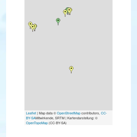
Leaflet
| Map data ©
OpenStreetMap
contributors,
CC-
BY-SA
Mitwirkende, SRTM | Kartendarstellung: ©
OpenTopoMap
(CC-BY-SA)