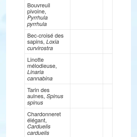
Bouvreuil
pivoine,
Pyrrhula
pyrrhula
Bec-croisé des
sapins,
Loxia
curvirostra
Linotte
mélodieuse,
Linaria
cannabina
Tarin des
aulnes,
Spinus
spinus
Chardonneret
élégant,
Carduelis
carduelis