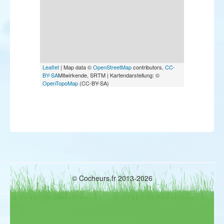
Leaflet
| Map data ©
OpenStreetMap
contributors,
CC-
BY-SA
Mitwirkende, SRTM | Kartendarstellung: ©
OpenTopoMap
(CC-BY-SA)
© Cocheurs.fr 2013-2026