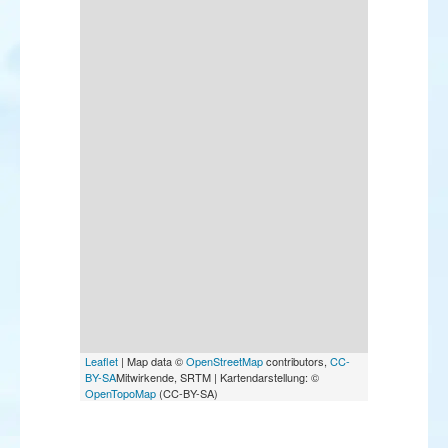
Leaflet
| Map data ©
OpenStreetMap
contributors,
CC-
BY-SA
Mitwirkende, SRTM | Kartendarstellung: ©
OpenTopoMap
(CC-BY-SA)