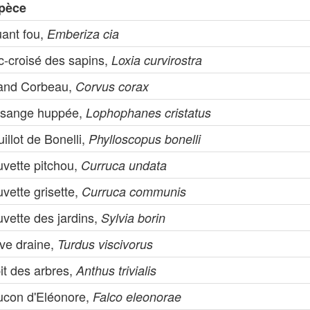
pèce
uant fou,
Emberiza cia
c-croisé des sapins,
Loxia curvirostra
and Corbeau,
Corvus corax
sange huppée,
Lophophanes cristatus
illot de Bonelli,
Phylloscopus bonelli
uvette pitchou,
Curruca undata
vette grisette,
Curruca communis
vette des jardins,
Sylvia borin
ive draine,
Turdus viscivorus
it des arbres,
Anthus trivialis
ucon d'Eléonore,
Falco eleonorae