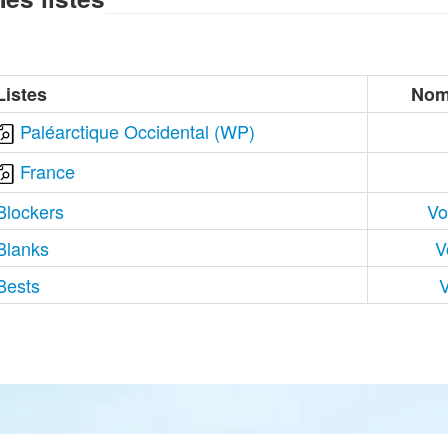
Listes
Nom
Paléarctique Occidental (WP)
France
Blockers
Vo
Blanks
V
Bests
V