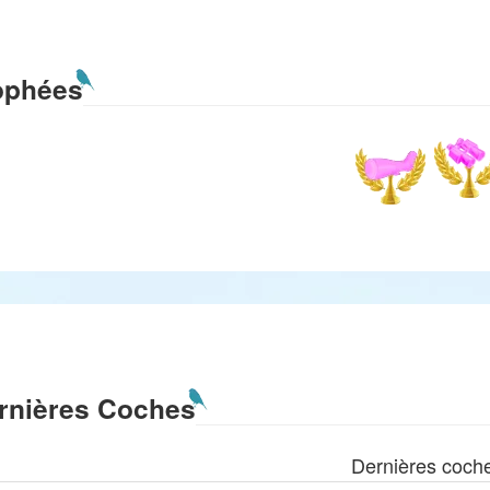
ophées
rnières Coches
Dernières coch