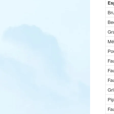
Es
Br
Be
Gr
Mé
Pou
Fa
Fau
Fau
Gr
Pip
Fa