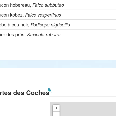
ucon hobereau,
Falco subbuteo
ucon kobez,
Falco vespertinus
èbe à cou noir,
Podiceps nigricollis
ier des prés,
Saxicola rubetra
rtes des Coches
+
−