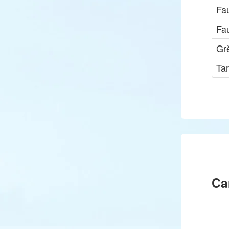
Fa
Fa
Gr
Tar
Ca